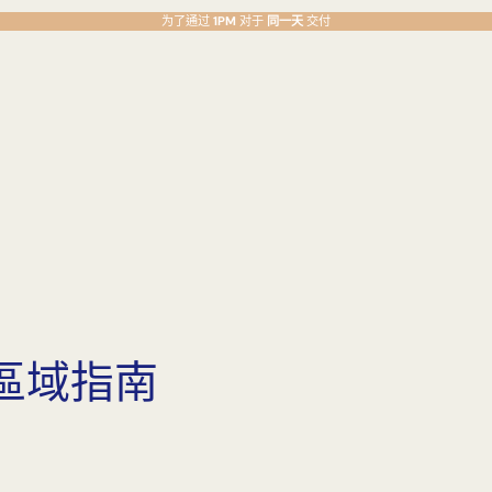
为了通过
1PM
对于
同一天
交付
區域指南