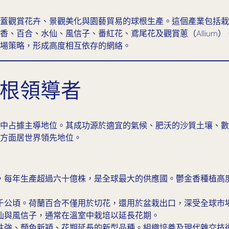
蓋觀賞花卉、景觀美化與園藝貿易的球根生產。這個產業包括栽
、百合、水仙、風信子、番紅花、鳶尾花及觀賞蔥（Allium
場策略，形成高度相互依存的網絡。
球根領導者
中占據主導地位。其成功源於適宜的氣候、肥沃的沙質土壤、數
方面居世界領先地位。
，每年生產超過六十億株，是全球最大的供應國。鬱金香種植高
千公頃。荷蘭百合不僅用於切花，還用於盆栽出口，深受全球市
仙與風信子，通常在溫室中栽培以延長花期。
性強、顏色新穎、花期延長的新型品種。組織培養及現代雜交技