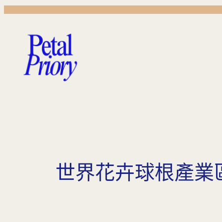
跳
至
主
要
內
容
世界花卉球根產業