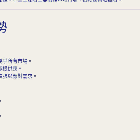
勢
幾乎所有市場。
球根供應。
擴張以應對需求。
。
。