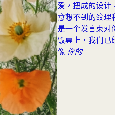
爱，扭成的设计
意想不到的纹理
是一个发言束对
饭桌上，我们已
像
你的
.