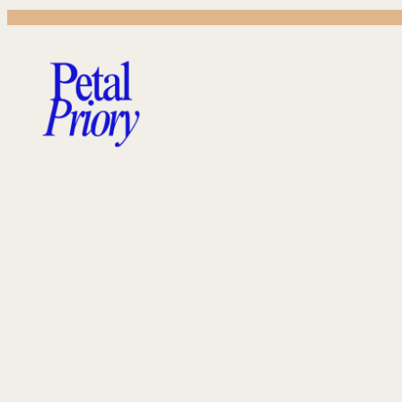
跳
至
主
要
內
容