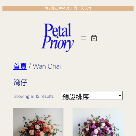
跳
为了通过
1PM
对于
同一天
交付
至
主
要
內
容
首頁
/ Wan Chai
湾仔
Showing all 12 results