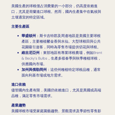
美國生產的球根僅占消費量的一小部分，仍高度依賴進
口，尤其是荷蘭進口球根。然而，國內生產集中在氣候與
土壤適宜的特定區域。
主要生產區
華盛頓州
：斯卡吉特郡及周邊地區是美國主要球根
產區，主要種植鬱金香與水仙。大型球根田與公共
花園吸引遊客，同時為零售市場提供切花與球根。
維吉尼亞州
：東部地區有專業球根農場，例如Brent
& Becky’s Bulbs，生產多樣春季與秋季種植球根，
供應國內市場。
加州與俄勒岡州
：這些州種植特定球根品種，通常
面向利基市場或地方需求。
進口依賴
儘管國內生產有限，美國仍依賴進口，尤其是異國或高端
品種，滿足零售市場需求。
產業趨勢
美國球根市場受家庭園藝趨勢、景觀需求及季節性零售影