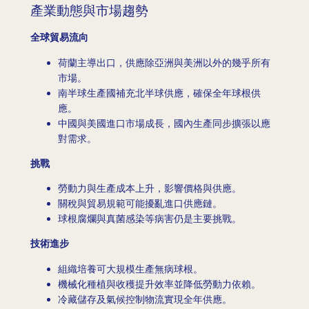
產業動態與市場趨勢
全球貿易流向
荷蘭主導出口，供應除亞洲與美洲以外的幾乎所有
市場。
南半球生產國補充北半球供應，確保全年球根供
應。
中國與美國進口市場成長，國內生產同步擴張以應
對需求。
挑戰
勞動力與生產成本上升，影響價格與供應。
關稅與貿易規範可能擾亂進口供應鏈。
球根腐爛與真菌感染等病害仍是主要挑戰。
技術進步
組織培養可大規模生產無病球根。
機械化種植與收穫提升效率並降低勞動力依賴。
冷藏儲存及氣候控制物流實現全年供應。