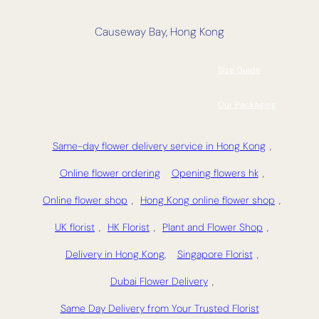
Causeway Bay, Hong Kong
Size Guide
Our Packaging
Same-day flower delivery service in Hong Kong
,
Online flower ordering
Opening flowers hk
,
Online flower shop
,
Hong Kong online flower shop
,
UK florist
,
HK Florist
,
Plant and Flower Shop
,
Delivery in Hong Kong,
Singapore Florist
,
Dubai Flower Delivery
,
Same Day Delivery from Your Trusted Florist