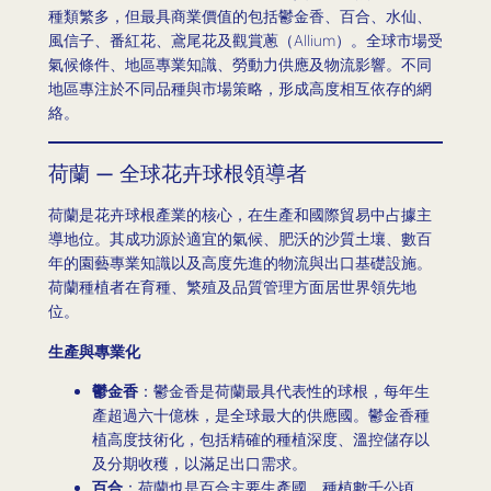
種類繁多，但最具商業價值的包括鬱金香、百合、水仙、
風信子、番紅花、鳶尾花及觀賞蔥（Allium）。全球市場受
氣候條件、地區專業知識、勞動力供應及物流影響。不同
地區專注於不同品種與市場策略，形成高度相互依存的網
絡。
荷蘭 — 全球花卉球根領導者
荷蘭是花卉球根產業的核心，在生產和國際貿易中占據主
導地位。其成功源於適宜的氣候、肥沃的沙質土壤、數百
年的園藝專業知識以及高度先進的物流與出口基礎設施。
荷蘭種植者在育種、繁殖及品質管理方面居世界領先地
位。
生產與專業化
鬱金香
：鬱金香是荷蘭最具代表性的球根，每年生
產超過六十億株，是全球最大的供應國。鬱金香種
植高度技術化，包括精確的種植深度、溫控儲存以
及分期收穫，以滿足出口需求。
百合
：荷蘭也是百合主要生產國，種植數千公頃。