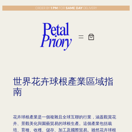
Skip
ORDER BY
1 PM
FOR
SAME DAY
DELIVERY
to
content
世界花卉球根產業區域指
南
花卉球根產業是一個複雜且全球互聯的行業，涵蓋觀賞花
卉、景觀美化與園藝貿易的球根生產。這個產業包括栽
培、育種、收穫、儲存、加工及國際貿易。雖然花卉球根