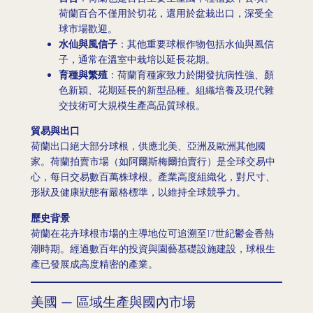
荷蘭百合不僅用於切花，還用於盆栽出口，深受全
球市場歡迎。
水仙與風信子
：其他重要球根作物包括水仙與風信
子，通常在溫室中栽培以延長花期。
育種與繁殖
：荷蘭育種家致力於開發抗病性強、顏
色新穎、花期延長的新型品種。組織培養及現代雜
交技術可大規模生產高品質球根。
貿易與出口
荷蘭出口絕大部分球根，供應北美、亞洲及歐洲其他國
家。荷蘭拍賣市場（如阿爾斯梅爾拍賣行）是全球交易中
心，每日交易數百萬株球根。產業高度組織化，對尺寸、
形狀及健康狀態有嚴格標準，以維持全球競爭力。
歷史背景
荷蘭在花卉球根市場的主導地位可追溯至17世紀鬱金香熱
潮時期。經過數百年的投資與園藝基礎設施建設，球根生
產已發展成高度精密的產業。
美國 — 區域生產與國內市場