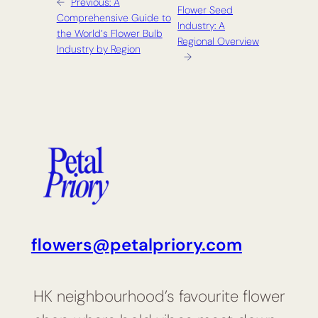
←
Previous:
A
Flower Seed
Comprehensive Guide to
Industry: A
the World’s Flower Bulb
Regional Overview
Industry by Region
→
flowers@petalpriory.com
HK neighbourhood’s favourite flower