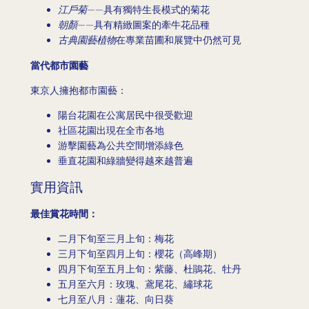
江戶菊
——具有獨特生長模式的菊花
朝顏
——具有精緻圖案的牽牛花品種
古典園藝植物
在專業苗圃和展覽中仍然可見
當代都市園藝
東京人擁抱都市園藝：
陽台花園在公寓居民中很受歡迎
社區花園出現在全市各地
游擊園藝為公共空間增添綠色
垂直花園和綠牆變得越來越普遍
實用資訊
最佳賞花時間：
二月下旬至三月上旬：梅花
三月下旬至四月上旬：櫻花（高峰期）
四月下旬至五月上旬：紫藤、杜鵑花、牡丹
五月至六月：玫瑰、鳶尾花、繡球花
七月至八月：蓮花、向日葵