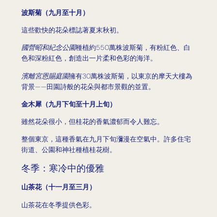
波斯菊（九月至十月）
這些歡快的花朵標誌著夏末秋初。
國營昭和紀念公園
種植約550萬株波斯菊，有粉紅色、白
色和深粉紅色，創造出一片柔和色彩的海洋。
濱離宮恩賜庭園
擁有30萬株波斯菊，以東京的摩天大樓為
背景——田園詩般的花朵與都市景觀的並置。
金木犀（九月下旬至十月上旬）
雖然花朵很小，但桂花的香氣濃郁而令人難忘。
整個東京，這種香氣在九月下旬瀰漫在空氣中。許多住宅
街道、公園和神社種植桂花樹。
冬季：寒冷中的優雅
山茶花（十一月至三月）
山茶花在冬季提供色彩。