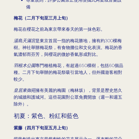
備
梅花（二月下旬至三月上旬）
梅花在櫻花之前為東京帶來春天的第一抹色彩。
湯島天滿宮
是東京首屈一指的梅花勝地，擁有約300棵梅
樹。神社舉辦梅花祭，有食物攤位和文化表演。梅花的香
氣濃郁而芬芳，與櫻花的微妙香氣形成對比。
羽根木公園
專門種植梅花，有超過650棵樹，包括60個品
種。二月下旬舉辦的梅花祭吸引當地人，但外國遊客相對
較少。
皇居東御苑
擁有美麗的梅園（梅林坂），背景是歷史悠久
的城牆和護城河。這些花園對公眾免費開放（週一和週五
除外）。
初夏：紫色、粉紅和藍色
紫藤（四月下旬至五月上旬）