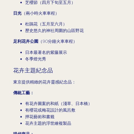
芝櫻節（四月下旬至五月）
日光
（兩小時火車車程）
杜鵑花（五月至六月）
歷史悠久的神社周圍的山區野花
足利花卉公園
（90分鐘火車車程）
日本最著名的紫藤展示
冬季燈光秀
花卉主題紀念品
東京提供精緻的花卉靈感紀念品：
傳統工藝：
有花卉圖案的和紙（淺草、日本橋）
有櫻花或梅花設計的風呂敷
押花藝術和書籤
花卉主題的浮世繪複製品