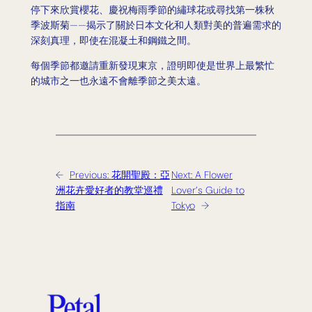
停下來欣賞櫻花、慶祝梅雨季節的繡球花或尋找第一株秋
季波斯菊——揭示了關於日本文化和人類對美的普遍需求的
深刻真理，即使在混凝土和鋼鐵之間。
每個季節都邀請重新發現東京，證明即使是世界上最繁忙
的城市之一也永遠不會離季節之美太遠。
←
Previous:
花開聖殿：亞
Next:
A Flower
洲花卉愛好者的教堂巡禮
Lover’s Guide to
指南
Tokyo
→