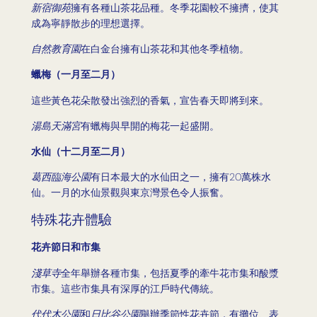
新宿御苑
擁有各種山茶花品種。冬季花園較不擁擠，使其
成為寧靜散步的理想選擇。
自然教育園
在白金台擁有山茶花和其他冬季植物。
蠟梅（一月至二月）
這些黃色花朵散發出強烈的香氣，宣告春天即將到來。
湯島天滿宮
有蠟梅與早開的梅花一起盛開。
水仙（十二月至二月）
葛西臨海公園
有日本最大的水仙田之一，擁有20萬株水
仙。一月的水仙景觀與東京灣景色令人振奮。
特殊花卉體驗
花卉節日和市集
淺草寺
全年舉辦各種市集，包括夏季的牽牛花市集和酸漿
市集。這些市集具有深厚的江戶時代傳統。
代代木公園
和
日比谷公園
舉辦季節性花卉節，有攤位、表