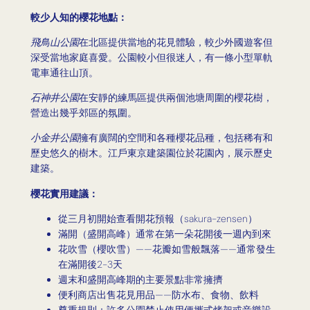
較少人知的櫻花地點：
飛鳥山公園
在北區提供當地的花見體驗，較少外國遊客但
深受當地家庭喜愛。公園較小但很迷人，有一條小型單軌
電車通往山頂。
石神井公園
在安靜的練馬區提供兩個池塘周圍的櫻花樹，
營造出幾乎郊區的氛圍。
小金井公園
擁有廣闊的空間和各種櫻花品種，包括稀有和
歷史悠久的樹木。江戶東京建築園位於花園內，展示歷史
建築。
櫻花實用建議：
從三月初開始查看開花預報（sakura-zensen）
滿開（盛開高峰）通常在第一朵花開後一週內到來
花吹雪（櫻吹雪）——花瓣如雪般飄落——通常發生
在滿開後2-3天
週末和盛開高峰期的主要景點非常擁擠
便利商店出售花見用品——防水布、食物、飲料
尊重規則：許多公園禁止使用便攜式烤架或音樂設