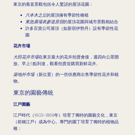
東京的垂直景觀包括令人驚訝的屋頂花園：
六本木之丘
的屋頂擁有季節性種植
東急廣場表參道原宿
的屋頂花園與城市景觀相結合
許多百貨公司屋頂（如新宿伊勢丹）設有季節性花
園
花卉市場
大田花卉市場
在東京最大的花卉拍賣會後，週四向公眾開
放。早上5點到達，觀看拍賣並購買新鮮花卉。
築地外市場
（新位置）的一些供應商出售季節性花卉和植
物。
東京的園藝傳統
江戶園藝
江戶時代（1603-1868年）培育了獨特的園藝文化，東京
（前稱江戶）成為中心。專門的園丁培育了獨特的植物品
種：