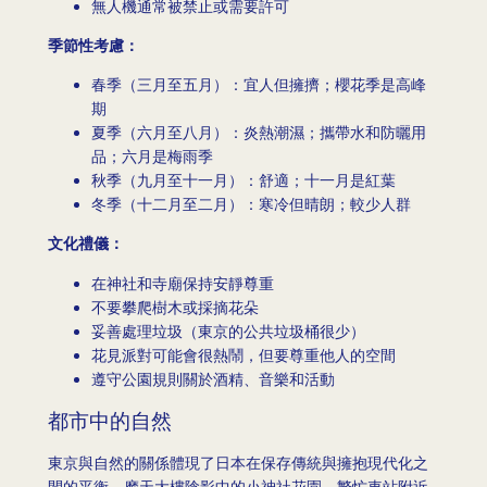
無人機通常被禁止或需要許可
季節性考慮：
春季（三月至五月）：宜人但擁擠；櫻花季是高峰
期
夏季（六月至八月）：炎熱潮濕；攜帶水和防曬用
品；六月是梅雨季
秋季（九月至十一月）：舒適；十一月是紅葉
冬季（十二月至二月）：寒冷但晴朗；較少人群
文化禮儀：
在神社和寺廟保持安靜尊重
不要攀爬樹木或採摘花朵
妥善處理垃圾（東京的公共垃圾桶很少）
花見派對可能會很熱鬧，但要尊重他人的空間
遵守公園規則關於酒精、音樂和活動
都市中的自然
東京與自然的關係體現了日本在保存傳統與擁抱現代化之
間的平衡。摩天大樓陰影中的小神社花園、繁忙車站附近