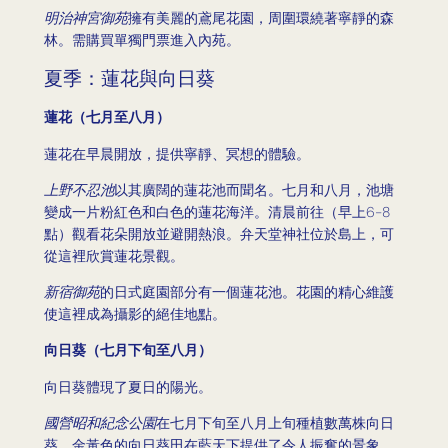
明治神宮御苑
擁有美麗的鳶尾花園，周圍環繞著寧靜的森
林。需購買單獨門票進入內苑。
夏季：蓮花與向日葵
蓮花（七月至八月）
蓮花在早晨開放，提供寧靜、冥想的體驗。
上野不忍池
以其廣闊的蓮花池而聞名。七月和八月，池塘
變成一片粉紅色和白色的蓮花海洋。清晨前往（早上6-8
點）觀看花朵開放並避開熱浪。弁天堂神社位於島上，可
從這裡欣賞蓮花景觀。
新宿御苑
的日式庭園部分有一個蓮花池。花園的精心維護
使這裡成為攝影的絕佳地點。
向日葵（七月下旬至八月）
向日葵體現了夏日的陽光。
國營昭和紀念公園
在七月下旬至八月上旬種植數萬株向日
葵。金黃色的向日葵田在藍天下提供了令人振奮的景象。