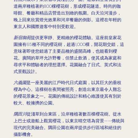
道兩岸種植著約800棵櫻花樹，形成櫻花隧道。時尚的咖
啡館、餐廳和精品店營造出別緻的氛圍。白天沿河漫步，
晚上回來欣賞燈光效果和河岸餐廳的倒影。這裡在年輕的
東京人和國際遊客中特別受歡迎。
新宿御苑
提供更寧靜、更精緻的櫻花體驗。這座前皇家花
園擁有65種不同的櫻花樹，超過1,000棵，開花期交錯，這
意味著即使您錯過了主要品種的盛開高峰，也能看到櫻
花。廣闊的草坪允許野餐，但禁止飲酒，使其成為家庭和
尋求平和體驗者的理想選擇。花園融合了日式、英式和法
式景觀設計。
六義園
是一座美麗的江戶時代日式庭園，以其巨大的垂枝
櫻為中心。這棵樹在夜間被照亮，創造出東京最令人難忘
的櫻花景象之一。花園的傳統設計和精心維護使其有別於
較大、較擁擠的公園。
隅田川
從淺草到台東區，沿岸種植著數百棵櫻花樹。從水
上巴士或遊船上觀賞櫻花，以東京晴空塔為背景——傳統與
現代的完美融合。隅田公園在兩岸提供步行區域和絕佳的
攝影機會。