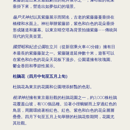
紫藤創造出東京最戲劇性的花卉展示之一，瀑布般的花朵
垂掛下來，營造出如夢似幻的場景。
龜戶天神社
以其紫藤展示而聞名，古老的紫藤藤蔓垂掛在
橋樑和水面上。神社舉辦紫藤節，紫色和白色的花朵垂掛
形成隧道和簾幕。以東京晴空塔為背景拍攝紫藤——傳統與
現代的完美並置。
國營昭和紀念公園
在立川（從新宿乘火車40分鐘）擁有日
本最長的紫藤藤架之一。紫藤隧道延伸數十米，遊客可以
在紫色和白色的花朵天花板下漫步。公園還擁有玫瑰園、
鬱金香田和季節性展示。
杜鵑花（四月中旬至五月上旬）
杜鵑花為東京的花園和公園增添鮮豔的色彩。
根津神社
擁有東京最壯觀的杜鵑花園之一，約3,000株杜鵑
花覆蓋山坡，有100個品種。沿著小徑蜿蜒而上穿過紅色的
鳥居，周圍環繞著粉紅色、紅色、紫色和白色的花朵層層
疊疊。四月下旬至五月上旬舉辦的杜鵑花祭期間，花園尤
其壯觀。