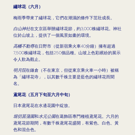
繡球花（六月）
梅雨季帶來了繡球花，它們在潮濕的條件下茁壯成長。
白山神社
在文京區舉辦繡球花節，約3,000株繡球花。神社
位於山坡上，提供了一個風景如畫的環境。
高幡不動尊
在日野市（從新宿乘火車40分鐘）擁有超過
7,500株繡球花，包括250個品種。山坡上色彩繽紛的展示
令人歎為觀止。
明月院
在鎌倉（不在東京，但從東京乘火車一小時）被稱
為「繡球花寺」，以其數千株主要是藍色的繡球花而聞
名。
鳶尾花（五月下旬至六月中旬）
日本鳶尾花在水邊花園中綻放。
堀切菖蒲園
和
水元公園
在葛飾區專門種植鳶尾花。六月的
鳶尾花節期間，有數千株鳶尾花盛開，有紫色、白色、黃
色和混合色。