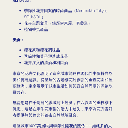
現代商品：
季節性花卉圖案的時尚商品（Marimekko Tokyo、
SOU•SOU）
花卉主題文具（銀座伊東屋、表參道）
植物香氛產品
美食：
櫻花茶和櫻花調味品
季節性和菓子塑造成花朵
花卉注入的清酒和利口酒
東京的花卉文化證明了這座城市能夠在現代性中保持自然
美和傳統意識。從皇居的古老櫻花到創新的垂直花園和屋
頂綠洲，東京展示了城市生活如何與對自然周期的深刻欣
賞共存。
無論您是在千鳥淵的護城河上划艇，在六義園的垂枝櫻下
沉思，還是在牽牛花市集的活力中迷失，東京為花卉愛好
者提供無與倫比的都市自然體驗融合。
這座城市1400萬居民與季節性開花的關係——如此多的人