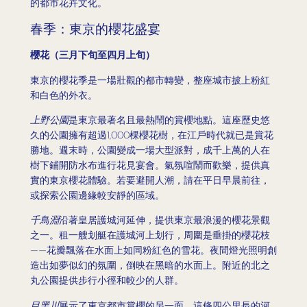
的都市花卉文化。
春季：東京的櫻花盛宴
櫻花（三月下旬至四月上旬）
東京的櫻花季是一場壯觀的都市轉變，整座城市披上粉紅
和白色的外衣。
上野公園
是東京最著名且最熱鬧的賞櫻地點。這座歷史悠
久的公園擁有超過1,000棵櫻花樹，在江戶時代就已是賞花
勝地。週末時，公園變成一場大型派對，成千上萬的人在
樹下鋪開防水布進行花見宴會。氣氛喧鬧而歡樂，提供真
實的東京櫻花體驗。若要避開人潮，請在平日早晨前往，
或探索公園邊緣較安靜的區域。
千鳥淵
沿著皇居護城河延伸，提供東京最浪漫的櫻花景觀
之一。租一艘划艇在護城河上划行，周圍是垂掛的櫻花枝
——花瓣飄落在水面上如同粉紅色的雪花。夜間燈光照明創
造出如夢似幻的氛圍，倒映在黑暗的水面上。附近的北之
丸公園提供步行小徑和較少的人群。
目黑川
展示了東京都市賞櫻的另一面。這條四公里長的河