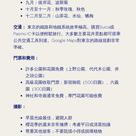
九月：彼岸花、波斯菊
十月至十一月：秋季玫瑰、秋色
十二月至二月：山茶花、水仙、蠟梅
交通：
東京的鐵路和地鐵系統效率極高。購買Suica或
Pasmo IC卡以便輕鬆旅行。大多數主要花卉景點都可搭乘
公共交通工具到達。Google Maps對東京的路線規劃非常
準確。
門票和費用：
許多公園和花園免費（上野公園、代代木公園、井
之頭公園）
高級花園收取門票：新宿御苑（500日圓）、六義
園（300日圓）
神社和寺廟通常免費，專門花園可能收費
攝影：
早晨光線最佳，避開人群
櫻花季的週末非常擁擠；考慮平日或清晨拍攝
尊重其他遊客；不要阻擋小徑或損壞植物