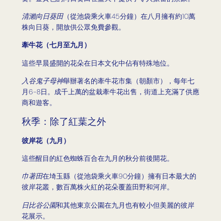
清瀨向日葵田
（從池袋乘火車45分鐘）在八月擁有約10萬
株向日葵，開放供公眾免費參觀。
牽牛花（七月至九月）
這些早晨盛開的花朵在日本文化中佔有特殊地位。
入谷鬼子母神
舉辦著名的牽牛花市集（朝顏市），每年七
月6-8日。成千上萬的盆栽牽牛花出售，街道上充滿了供應
商和遊客。
秋季：除了紅葉之外
彼岸花（九月）
這些醒目的紅色蜘蛛百合在九月的秋分前後開花。
巾著田
在埼玉縣（從池袋乘火車90分鐘）擁有日本最大的
彼岸花叢，數百萬株火紅的花朵覆蓋田野和河岸。
日比谷公園
和其他東京公園在九月也有較小但美麗的彼岸
花展示。