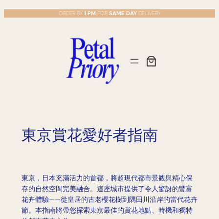
Skip
ORDER BY
1 PM
FOR
SAME DAY
DELIVERY
to
content
東京賞花愛好者指南
東京，日本充滿活力的首都，將超現代都市景觀與精心保
存的自然空間完美融合。這座城市提供了令人驚訝的豐富
花卉體驗——從皇居的古老櫻花樹到隅田川沿岸的當代花卉
節。本指南將帶您探索東京最佳的賞花地點、時機和獨特