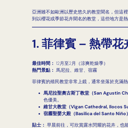
亞洲雖不如歐洲以歷史悠久的教堂聞名，但這裡
到以櫻花或季節花卉聞名的教堂，這些地方是熱
1. 菲律賓 – 熱
最佳時間：
12月至2月（涼爽乾燥季）
熱門景點：
馬尼拉、維甘、宿霧
菲律賓的殖民教堂非常上鏡，通常坐落於充滿熱
馬尼拉聖奧古斯丁教堂（San Agustin Ch
色優美。
維甘大教堂（Vigan Cathedral, Ilocos 
宿霧聖嬰大殿（Basilica del Santo Niñ
貼士：
早晨前往，可欣賞露水閃耀的花卉，也