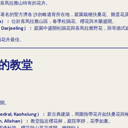
喜馬拉雅山特有的花卉。
著名的聖方濟各·沙勿略遺骨所在地，庭園栽種扶桑花、雞蛋花
la）：
位於喜馬拉雅山區，春季杜鵑花、櫻花與木蘭盛開。
Darjeeling）：
庭園中盛開杜鵑花與喜馬拉雅野花，與哥德式
攝花卉最佳。
繞的教堂
開。
ral, Kaohsiung）：
新古典建築，周圍熱帶花卉如扶桑花與
, Alishan）：
教堂臨近櫻花林，庭院寧靜，花季如畫。
周邊杜鵑、櫻花與山茶花盛開，幽靜怡人。