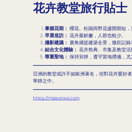
花卉教堂旅行貼士
掌握花期：
櫻花、杜鵑與野花盛開期短，
早晨造訪：
花卉最鮮嫩，人群也較少。
攝影建議：
廣角捕捉建築全景，微距記錄
結合文化體驗：
花卉祭典、市集及教堂活
尊重聖地：
保持安靜，遵守當地禮儀，尤
亞洲的教堂或許不如歐洲著名，但對花卉愛好者
寧靜之中。
https://maisonxxii.com