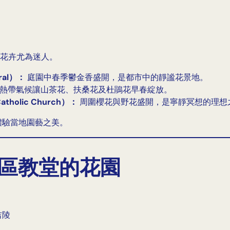
花卉尤為迷人。
ral）：
庭園中春季鬱金香盛開，是都市中的靜謐花景地。
熱帶氣候讓山茶花、扶桑花及杜鵑花早春綻放。
holic Church）：
周圍櫻花與野花盛開，是寧靜冥想的理想
體驗當地園藝之美。
與山區教堂的花園
吉陵