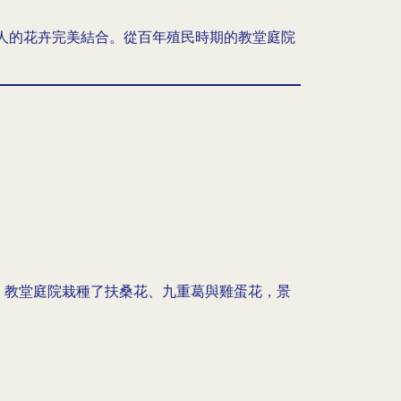
人的花卉完美結合。從百年殖民時期的教堂庭院
遺產。教堂庭院栽種了扶桑花、九重葛與雞蛋花，景