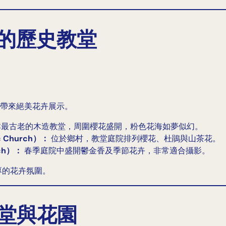
環繞的歷史教堂
帶來絕美花卉展示。
最古老的木造教堂，周圍櫻花盛開，粉色花海如夢似幻。
 Church）：
位於鄉村，教堂庭院排列櫻花、杜鵑與山茶花。
rch）：
春季庭院中盛開鬱金香及季節花卉，非常適合攝影。
厚的花卉氛圍。
風教堂與花園