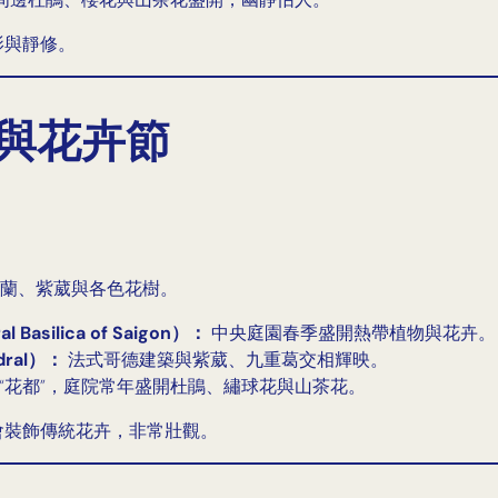
影與靜修。
教堂與花卉節
蘭、紫葳與各色花樹。
asilica of Saigon）：
中央庭園春季盛開熱帶植物與花卉。
dral）：
法式哥德建築與紫葳、九重葛交相輝映。
“花都”，庭院常年盛開杜鵑、繡球花與山茶花。
會裝飾傳統花卉，非常壯觀。