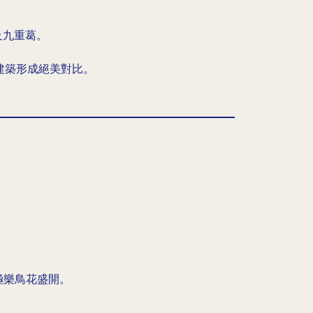
及九重葛。
建築形成絕美對比。
極樂鳥花盛開。