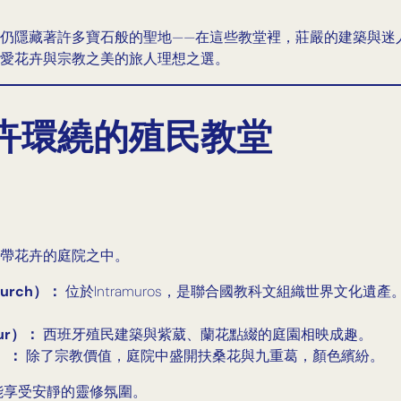
仍隱藏著許多寶石般的聖地——在這些教堂裡，莊嚴的建築與迷
愛花卉與宗教之美的旅人理想之選。
帶花卉環繞的殖民教堂
帶花卉的庭院之中。
urch）：
位於Intramuros，是聯合國教科文組織世界文化
Sur）：
西班牙殖民建築與紫葳、蘭花點綴的庭園相映成趣。
o）：
除了宗教價值，庭院中盛開扶桑花與九重葛，顏色繽紛。
能享受安靜的靈修氛圍。