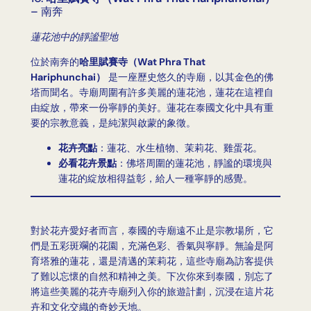
– 南奔
蓮花池中的靜謐聖地
位於南奔的
哈里賦賽寺（Wat Phra That
Hariphunchai）
是一座歷史悠久的寺廟，以其金色的佛
塔而聞名。寺廟周圍有許多美麗的蓮花池，蓮花在這裡自
由綻放，帶來一份寧靜的美好。蓮花在泰國文化中具有重
要的宗教意義，是純潔與啟蒙的象徵。
花卉亮點
：蓮花、水生植物、茉莉花、雞蛋花。
必看花卉景點
：佛塔周圍的蓮花池，靜謐的環境與
蓮花的綻放相得益彰，給人一種寧靜的感覺。
對於花卉愛好者而言，泰國的寺廟遠不止是宗教場所，它
們是五彩斑斕的花園，充滿色彩、香氣與寧靜。無論是阿
育塔雅的蓮花，還是清邁的茉莉花，這些寺廟為訪客提供
了難以忘懷的自然和精神之美。下次你來到泰國，別忘了
將這些美麗的花卉寺廟列入你的旅遊計劃，沉浸在這片花
卉和文化交織的奇妙天地。