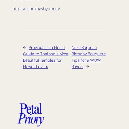
https://fleurologybyh.com/
←
Previous:
The Florist
Next:
Surprise
Guide to Thailand’s Most
Birthday Bouquets:
Beautiful Temples for
Tips for a WOW
Flower Lovers
Reveal
→