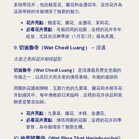
多熱帶花卉，包括雞蛋花、蘭花和金盞花等。這些花卉為
這座寧靜的寺廟增添了無窮的魅力。
花卉亮點
：雞蛋花、蘭花、金盞花、茉莉花。
必看花卉景點
：寺廟四周的花園，這裡的花卉常年
綻放，尤其在涼爽季節（11月至2月）最為美麗。
9.
切迪魯寺（Wat Chedi Luang）
– 清邁
古老之美與花卉相得益彰
切迪魯寺（Wat Chedi Luang）
是清邁最具歷史意義的
寺廟之一，以其巨大而古老的佛塔著稱。寺廟的遺跡與
周圍的花園相輝映，五顏六色的九重葛、蘭花和木槿等花
卉點綴其中。每年佛教節日來臨時，這裡的花卉供品和裝
飾更是繁花似錦。
花卉亮點
：九重葛、蘭花、木槿、金盞花。
必看花卉景點
：佛塔周圍的花園，這裡的花卉四季
更替，為寺廟增添了無限生機。
10.
哈里賦賽寺（Wat Phra That Hariphunchai）