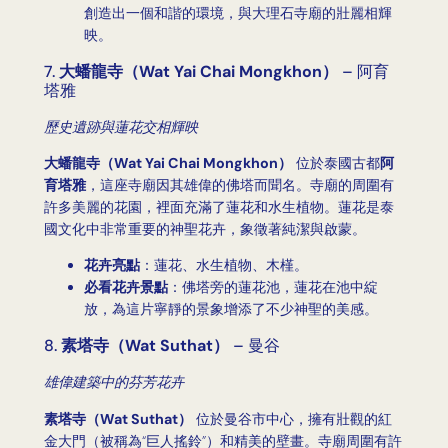
創造出一個和諧的環境，與大理石寺廟的壯麗相輝
映。
7.
大蟠龍寺（Wat Yai Chai Mongkhon）
– 阿育
塔雅
歷史遺跡與蓮花交相輝映
大蟠龍寺（Wat Yai Chai Mongkhon）
位於泰國古都
阿
育塔雅
，這座寺廟因其雄偉的佛塔而聞名。寺廟的周圍有
許多美麗的花園，裡面充滿了蓮花和水生植物。蓮花是泰
國文化中非常重要的神聖花卉，象徵著純潔與啟蒙。
花卉亮點
：蓮花、水生植物、木槿。
必看花卉景點
：佛塔旁的蓮花池，蓮花在池中綻
放，為這片寧靜的景象增添了不少神聖的美感。
8.
素塔寺（Wat Suthat）
– 曼谷
雄偉建築中的芬芳花卉
素塔寺（Wat Suthat）
位於曼谷市中心，擁有壯觀的紅
金大門（被稱為“巨人搖鈴”）和精美的壁畫。寺廟周圍有許