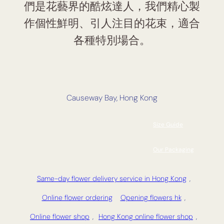
們是花藝界的酷炫達人，我們精心製
作個性鮮明、引人注目的花束，適合
各種特別場合。
Causeway Bay, Hong Kong
Size Guide
Our Packaging
Same-day flower delivery service in Hong Kong
,
Online flower ordering
Opening flowers hk
,
Online flower shop
,
Hong Kong online flower shop
,