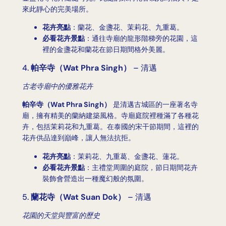
來此靜心的完美場所。
花卉亮點
：蘭花、金盞花、茉莉花、九重葛。
必看花卉景點
：通往寺廟的龍形階梯旁的花園，這
裡的金盞花和蘭花在節日期間格外美麗。
4.
帕辛寺（Wat Phra Singh）
– 清邁
古老寺廟中的優雅花卉
帕辛寺（Wat Phra Singh）
是清邁古城區的一座著名寺
廟，擁有精美的蘭納建築風格。寺廟庭院裡種滿了各種花
卉，包括茉莉花和九重葛。在泰國的宋干節期間，這裡的
花卉供品達到巔峰，讓人無法抗拒。
花卉亮點
：茉莉花、九重葛、金盞花、蓮花。
必看花卉景點
：主禮堂周圍的庭院，節日期間花卉
裝飾會營造出一種魔幻般的氛圍。
5.
蘭花寺（Wat Suan Dok）
– 清邁
花園的天堂與豐富的歷史