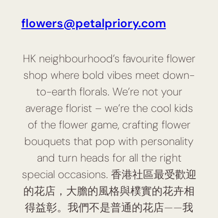
flowers@petalpriory.com
HK neighbourhood’s favourite flower
shop where bold vibes meet down-
to-earth florals. We’re not your
average florist – we’re the cool kids
of the flower game, crafting flower
bouquets that pop with personality
and turn heads for all the right
special occasions. 香港社區最受歡迎
的花店，大膽的風格與樸實的花卉相
得益彰。我們不是普通的花店——我