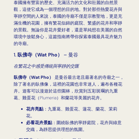
泰國擁有豐富的歷史、充滿活力的文化和壯麗的自然景
觀，這使它成為一個理想的目的地。對於那些熱愛花卉與
寧靜空間的人來說，泰國的寺廟不僅是宗教聖地，更是充
滿生機的花園，擁有繁花似錦的庭院、繁盛的花卉和寧靜
的景觀。無論你是花卉愛好者，還是單純想在美麗的自然
環境中放鬆身心，這篇指南將帶你探索泰國最具花卉魅力
的寺廟。
1.
臥佛寺（Wat Pho）
– 曼谷
在繁花之中感受傳統與寧靜的交匯
臥佛寺（Wat Pho）
是曼谷最古老且最著名的寺廟之一，
除了著名的臥佛像，這裡的花園也非常迷人，遍布各種花
卉。遊客可以漫遊於這些園林，欣賞到五彩斑斕的九重
葛、雞蛋花（Plumeria）和蘭花等美麗的花卉。
花卉亮點
：九重葛、雞蛋花、蓮花、蘭花、茉莉
花。
必看花卉景點
：圍繞臥佛的寧靜庭院，花卉與綠意
交織，為靜思提供理想的氛圍。