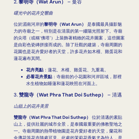
2.
黎明寺（Wat Arun）
– 曼谷
曙光中的花卉交響曲
位於湄南河岸的
黎明寺（Wat Arun）
是泰國最具攝影魅
力的寺廟之一，特別是在清晨的第一縷陽光照射下。寺廟
的尖塔（或稱“佛塔”）上裝飾著精緻的花卉圖案，這些圖案
是由彩色瓷磚拼接而成的。除了壯觀的建築，寺廟周圍的
花園也是花卉愛好者的天堂，許多花卉如木槿、雞蛋花和
蓮花遍布其間。
花卉亮點
：蓮花、木槿、雞蛋花、九重葛。
必看花卉景點
：寺廟前的小花園和河岸區域，那裡
水生植物如睡蓮和蓮花映照在河面上。
3.
雙龍寺（Wat Phra That Doi Suthep）
– 清邁
山巔上的花卉美景
雙龍寺（Wat Phra That Doi Suthep）
位於清邁的素貼
山上，提供壯麗的城市全景，是泰國最重要的佛教聖地之
一。寺廟周圍的熱帶植物園是花卉愛好者的天堂，蘭花和
金盞花等花卉隨處可見。此處的茉莉花香氣尤為怡人，是