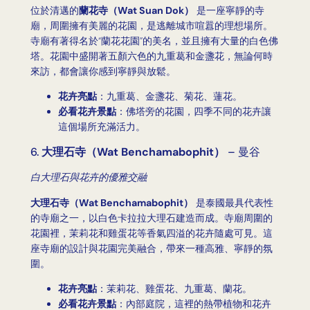
位於清邁的
蘭花寺（Wat Suan Dok）
是一座寧靜的寺
廟，周圍擁有美麗的花園，是逃離城市喧囂的理想場所。
寺廟有著得名於“蘭花花園”的美名，並且擁有大量的白色佛
塔。花園中盛開著五顏六色的九重葛和金盞花，無論何時
來訪，都會讓你感到寧靜與放鬆。
花卉亮點
：九重葛、金盞花、菊花、蓮花。
必看花卉景點
：佛塔旁的花園，四季不同的花卉讓
這個場所充滿活力。
6.
大理石寺（Wat Benchamabophit）
– 曼谷
白大理石與花卉的優雅交融
大理石寺（Wat Benchamabophit）
是泰國最具代表性
的寺廟之一，以白色卡拉拉大理石建造而成。寺廟周圍的
花園裡，茉莉花和雞蛋花等香氣四溢的花卉隨處可見。這
座寺廟的設計與花園完美融合，帶來一種高雅、寧靜的氛
圍。
花卉亮點
：茉莉花、雞蛋花、九重葛、蘭花。
必看花卉景點
：內部庭院，這裡的熱帶植物和花卉