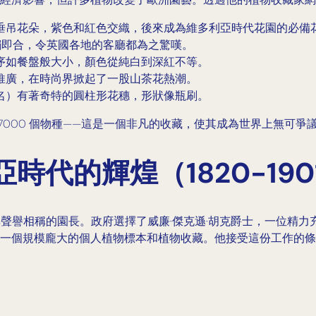
垂吊花朵，紫色和紅色交織，後來成為維多利亞時代花園的必備
觸即合，令英國各地的客廳都為之驚嘆。
序如餐盤般大小，顏色從純白到深紅不等。
推廣，在時尚界掀起了一股山茶花熱潮。
名）有著奇特的圓柱形花穗，形狀像瓶刷。
約 7000 個物種——這是一個非凡的收藏，使其成為世界上無可
代的輝煌（1820-190
其聲譽相稱的園長。政府選擇了威廉·傑克遜·胡克爵士，一位精力
一個規模龐大的個人植物標本和植物收藏。他接受這份工作的條