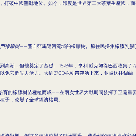
國，打破中國壟斷地位。如今，印度是世界第二大茶葉生產國，
西橡膠樹
——產自亞馬遜河流域的橡膠樹。原住民採集橡膠乳膠
高潮，但他奠定了基礎。 1876年，亨利·威克姆從巴西收集
以免它們失去活力。大約2700株幼苗存活下來，並被送往錫蘭
培育的橡膠樹苗種植而成——在兩次世界大戰期間發揮了至關重
種子，改變了全球經濟格局。
經濟影響，但許多植物改變了歐洲園藝。透過他的植物收藏家網