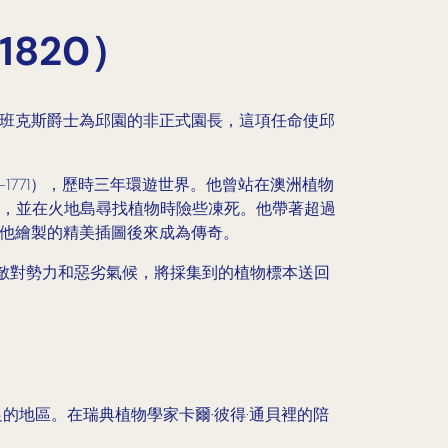
820）
·班克斯爵士為邱園的非正式園長，這項任命使邱
-1771），歷時三年環遊世界。他曾站在澳洲植物
，並在火地島尋找植物時險些凍死。他帶著超過
，他繪製的精美插圖後來成為傳奇。
敵對勢力和惡劣氣候，將採集到的植物標本送回
的地區。在瑞典植物學家卡爾·彼得·通貝裡的陪