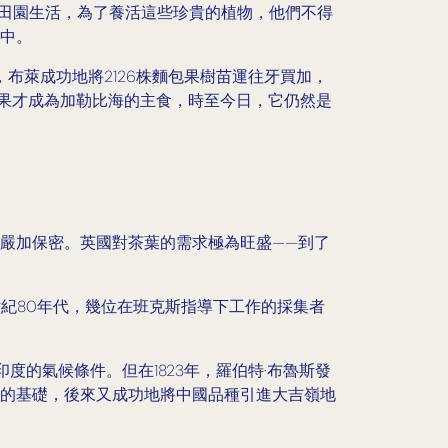
的田園生活，為了養活這些珍貴的植物，他們不得
中。
布萊成功地將2126株麵包果樹苗運往牙買加，
包果才成為加勒比海的主食，時至今日，它仍然是
嚴加保密。英國對茶葉的需求極為旺盛——到了
世紀80年代，幾位在班克斯指導下工作的採集者
的氣候條件。但在1823年，羅伯特·布魯斯發
的基礎，後來又成功地將中國品種引進大吉嶺地