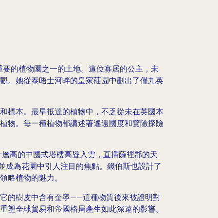
最重要的植物園之一的土地。這位寡居的公主，未
觀。她從泰晤士河畔的皇家莊園中劃出了僅九英
和標本。最早抵達的植物中，不乏從未在英國本
植物。每一種植物都講述著遙遠國度和驚險探險
座十層高的中國式塔樓高聳入雲，直插薩裡郡的天
戀，並成為花園中引人注目的焦點。錢伯斯也設計了
領略植物的魅力。
它的樹皮中含有奎寧——這種物質後來被證明對
重塑全球貿易和帝國格局產生如此深遠的影響。