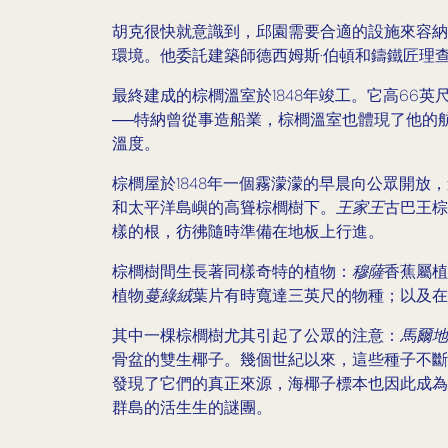
胡克很快就意識到，邱園需要合適的設施來容納
環境。他委託建築師德西姆斯·伯頓和鑄鐵匠理
最終建成的棕櫚溫室於1848年竣工。它高66英
──特納曾從事造船業，棕櫚溫室也體現了他的
溫度。
棕櫚屋於1848年一個霧濛濛的早晨向公眾開
和太平洋島嶼的高聳棕櫚樹下。
王家王
古巴王棕
樣的根，彷彿隨時準備在地板上行進。
棕櫚樹間生長著同樣奇特的植物：
穆薩
香蕉屬植
植物
蔓綠絨
葉片有時寬達三英尺的物種；以及在
其中一棵棕櫚樹尤其引起了公眾的注意：
馬爾地
骨盆的雙生椰子。幾個世紀以來，這些種子不斷
發現了它們的真正來源，海椰子標本也因此成為
群島的活生生的謎團。