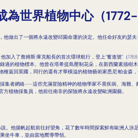
為世界植物中心（1772-1
邱園，他做出了一個將永遠改變邱園命運的決定。他任命好友約瑟夫
加入了詹姆斯·庫克船長的首次環球航行，登上“奮進號”（1768
錄過的植物標本。他曾在塔希提島壓制花朵，在新西蘭素描樹木
的物種返回英國，同行的還有才華橫溢的植物藝術家悉尼·帕金森
採集者網絡——這些充滿冒險精神的植物學家不畏疾病、海難、
位官方植物採集員，他前往南非的探險將永遠改變歐洲園藝。
小說。他揚帆起航前往好望角，花了數年時間探索鮮有歐洲人涉足
乘坐牛車，並由當地嚮導帶領。