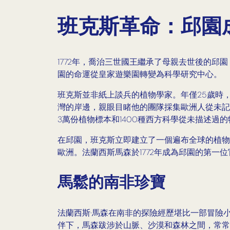
班克斯革命：邱園成
1772年，喬治三世國王繼承了母親去世後的
園的命運從皇家遊樂園轉變為科學研究中心。
班克斯並非紙上談兵的植物學家。年僅25歲時，他
灣的岸邊，親眼目睹他的團隊採集歐洲人從未記
3萬份植物標本和1400種西方科學從未描述過
在邱園，班克斯立即建立了一個遍布全球的植物
歐洲。法蘭西斯馬森於1772年成為邱園的第一
馬鬆的南非珍寶
法蘭西斯·馬森在南非的探險經歷堪比一部冒險
伴下，馬森跋涉於山脈、沙漠和森林之間，常常