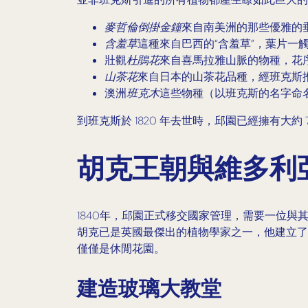
麥哲倫倒掛金鐘
來自南美洲的那些優雅的
含羞草
這種來自巴西的“含羞草”，葉片一
壯觀
杜鵑花
來自喜馬拉雅山脈的物種，花
山茶花
來自日本的山茶花品種，經班克斯
澳洲
班克木
這些物種（以班克斯的名字命
到班克斯於 1820 年去世時，邱園已經擁有大
胡克王朝與維多利亞時
1840年，邱園正式移交國家管理，需要一位與
胡克已是英國最傑出的植物學家之一，他建立了
僅僅是休閒花園。
建造玻璃大教堂