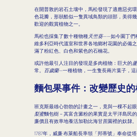
在開普敦的岩石土壤中，馬松發現了適應惡劣環
色花瓣，形狀酷似一隻異域鳥類的頭部，美得幾
歡迎的觀賞植物之一。
馬松也採集了數十種物種
天竺葵
——如今園丁們
維多利亞時代溫室和世界各地鄉村花園的必備之
滿了粉紅色、白色和紫色的石楠花。
或許他最引人注目的發現是多肉植物：巨大的
蘆
常。
百歲蘭
—一種植物，一生隻長兩片葉子，這
麵包果事件：改變歷史的
班克斯最雄心勃勃的計畫之一，竟與一棵不起眼
梨蜜
麵包樹－其富含澱粉的果實是太平洋島民的
廉價且有效率地養活加勒比海甘蔗園裡的奴隸。
1787年，威廉·布萊船長率領「邦蒂號」奉