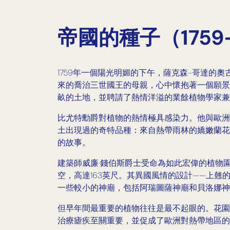
帝國的種子（1759-
1759年一個陽光明媚的下午，薩克森-哥達
來的喬治三世國王的母親，心中懷抱著一個願景
畝的土地，並聘請了熱情洋溢的業餘植物學家兼
比尤特勳爵對植物的熱情極具感染力。他與歐洲
土出現過的奇特品種：來自熱帶雨林的嬌嫩蘭花
的故事。
建築師威廉·錢伯斯爵士受命為如此宏偉的植物園
空，高達163英尺。其異國風情的設計——上翹
一些較小的神廟，包括阿瑞圖薩神廟和貝洛娜神
但早年間最重要的植物往往是最不起眼的。花園
治療瘧疾至關重要，並促成了歐洲對熱帶地區的