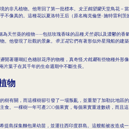
境的非凡植物。他寄回了第一批標本。
女王鶴望蘭
天堂鳥花－當
乎不像真的。這種花以夏洛特王后（原名梅克倫堡-施特雷利茨
稱為天竺葵的植物——包括玫瑰香味的品種
天竺葵
以及濃鬱的香
物。他發現了壯觀的景象。
帝王花
它們有著形似外星飛船的建築
薈
開著珊瑚紅色穗狀花序的物種，真奇怪
大戟屬
有些物種外形像
兩片葉子在其千年的生命週期中不斷生長。
植物
的樹有關，而這棵樹卻引發了一場叛亂，並重塑了加勒比地區的
主食。一棵樹一年可產200個果實，每個果實重達數磅，而且
命從塔希提島採集麵包果幼苗，並運往西印度群島。這艘船被改造成