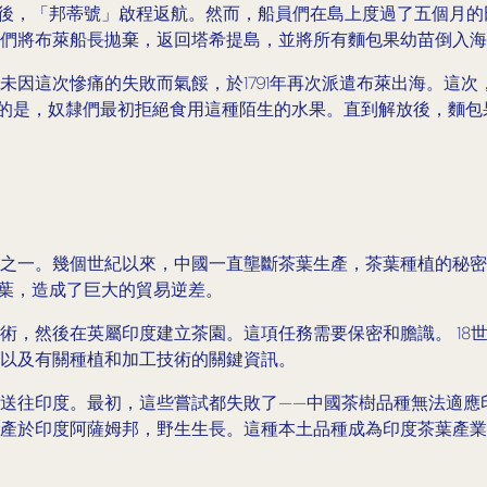
幼苗後，「邦蒂號」啟程返航。然而，船員們在島上度過了五個月
們將布萊船長拋棄，返回塔希提島，並將所有麵包果幼苗倒入海
因這次慘痛的失敗而氣餒，於1791年再次派遣布萊出海。這次，
刺的是，奴隸們最初拒絕食用這種陌生的水果。直到解放後，麵
之一。幾個世紀以來，中國一直壟斷茶葉生產，茶葉種植的秘密
茶葉，造成了巨大的貿易逆差。
術，然後在英屬印度建立茶園。這項任務需要保密和膽識。 18
以及有關種植和加工技術的關鍵資訊。
送往印度。最初，這些嘗試都失敗了——中國茶樹品種無法適應印度
產於印度阿薩姆邦，野生生長。這種本土品種成為印度茶葉產業