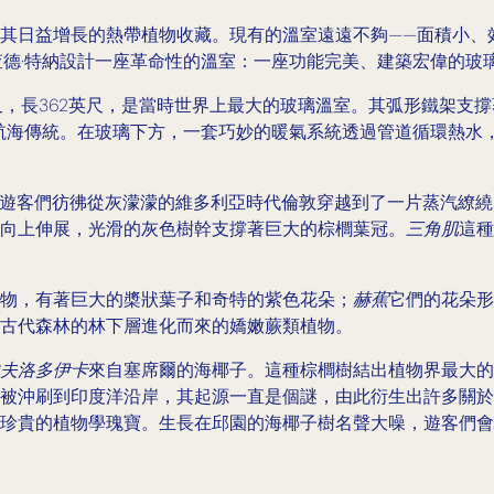
其日益增長的熱帶植物收藏。現有的溫室遠遠不夠——面積小、
查德·特納設計一座革命性的溫室：一座功能完美、建築宏偉的玻
尺，長362英尺，是當時世界上最大的玻璃溫室。其弧形鐵架支撐
航海傳統。在玻璃下方，一套巧妙的暖氣系統透過管道循環熱水
放，遊客們彷彿從灰濛濛的維多利亞時代倫敦穿越到了一片蒸汽繚
向上伸展，光滑的灰色樹幹支撐著巨大的棕櫚葉冠。
三角肌
這種
物，有著巨大的槳狀葉子和奇特的紫色花朵；
赫蕉
它們的花朵形
古代森林的林下層進化而來的嬌嫩蕨類植物。
夫洛多伊卡
來自塞席爾的海椰子。這種棕櫚樹結出植物界最大的種
被沖刷到印度洋沿岸，其起源一直是個謎，由此衍生出許多關於水
珍貴的植物學瑰寶。生長在邱園的海椰子樹名聲大噪，遊客們會