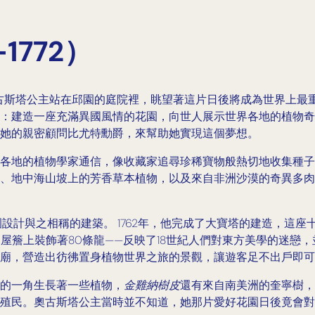
1772）
的奧古斯塔公主站在邱園的庭院裡，眺望著這片日後將成為世界上
：建造一座充滿異國風情的花園，向世人展示世界各地的植物奇
她的親密顧問比尤特勳爵，來幫助她實現這個夢想。
各地的植物學家通信，像收藏家追尋珍稀寶物般熱切地收集種子
、地中海山坡上的芳香草本植物，以及來自非洲沙漠的奇異多肉
設計與之相稱的建築。 1762年，他完成了大寶塔的建造，這
的屋簷上裝飾著80條龍——反映了18世紀人們對東方美學的迷
廟，營造出彷彿置身植物世界之旅的景觀，讓遊客足不出戶即可
的一角生長著一些植物，
金雞納樹皮
還有來自南美洲的奎寧樹，
殖民。奧古斯塔公主當時並不知道，她那片愛好花園日後竟會對