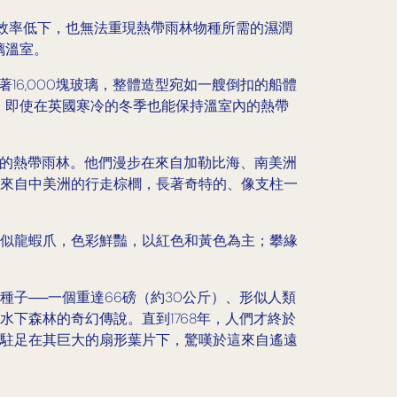
效率低下，也無法重現熱帶雨林物種所需的濕潤
璃溫室。
著16,000塊玻璃，整體造型宛如一艘倒扣的船體
，即使在英國寒冷的冬季也能保持溫室內的熱帶
繞的熱帶雨林。他們漫步在來自加勒比海、南美洲
來自中美洲的行走棕櫚，長著奇特的、像支柱一
似龍蝦爪，色彩鮮豔，以紅色和黃色為主；攀緣
子──一個重達66磅（約30公斤）、形似人類
下森林的奇幻傳說。直到1768年，人們才終於
駐足在其巨大的扇形葉片下，驚嘆於這來自遙遠