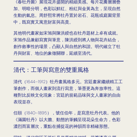
《春牡丹圖》展現花卉盛開的精細美感。每片花瓣層層疊
加、明暗分明，色彩以鮮紅、粉紅與金黃為主，呈現自然
生動的氣息。周舒熙常將牡丹置於岩石、花瓶或庭園背景
中，既寫實又寓意財富與高貴。
其他明代畫家如宋旭與陳洪綬也在牡丹題材上卓有成就。
宋旭作品兼顧寫實與筆意，陳洪綬則將人物與花卉結合，
創作敘事性的場景，凸顯人與自然的和諧。明代確立了牡
丹與財富、地位的象徵關聯，延續至清代。
清代：工筆與寫意的雙重風格
清代（1644–1912）牡丹畫風格多元。宮廷畫家繼續精工工
筆創作，而個人畫家則流行寫意，筆墨更為奔放率性。這
種對比反映文化現象：宮廷的規範品味與文人畫家的自由
表現並存。
任頤（1840–1895），號任伯年，是寫意牡丹代表。他的
《滿園牡丹》以大膽、動態的筆觸呈現花朵生命力，色彩
濃烈而富層次，重點在捕捉花的神韻而非精確形態。