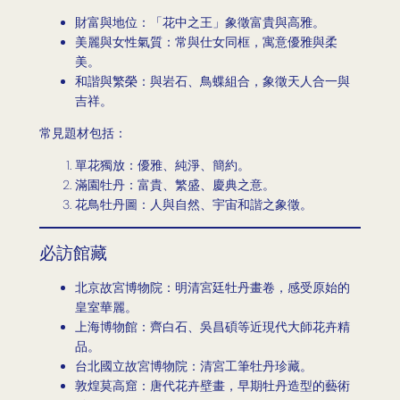
財富與地位：「花中之王」象徵富貴與高雅。
美麗與女性氣質：常與仕女同框，寓意優雅與柔
美。
和諧與繁榮：與岩石、鳥蝶組合，象徵天人合一與
吉祥。
常見題材包括：
單花獨放：優雅、純淨、簡約。
滿園牡丹：富貴、繁盛、慶典之意。
花鳥牡丹圖：人與自然、宇宙和諧之象徵。
必訪館藏
北京故宮博物院：明清宮廷牡丹畫卷，感受原始的
皇室華麗。
上海博物館：齊白石、吳昌碩等近現代大師花卉精
品。
台北國立故宮博物院：清宮工筆牡丹珍藏。
敦煌莫高窟：唐代花卉壁畫，早期牡丹造型的藝術