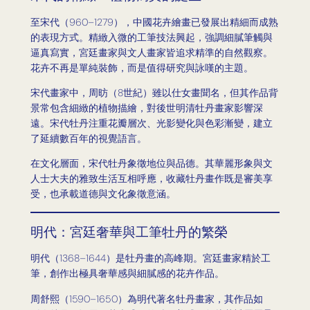
至宋代（960–1279），中國花卉繪畫已發展出精細而成熟
的表現方式。精緻入微的工筆技法興起，強調細膩筆觸與
逼真寫實，宮廷畫家與文人畫家皆追求精準的自然觀察。
花卉不再是單純裝飾，而是值得研究與詠嘆的主題。
宋代畫家中，周昉（8世紀）雖以仕女畫聞名，但其作品背
景常包含細緻的植物描繪，對後世明清牡丹畫家影響深
遠。宋代牡丹注重花瓣層次、光影變化與色彩漸變，建立
了延續數百年的視覺語言。
在文化層面，宋代牡丹象徵地位與品德。其華麗形象與文
人士大夫的雅致生活互相呼應，收藏牡丹畫作既是審美享
受，也承載道德與文化象徵意涵。
明代：宮廷奢華與工筆牡丹的繁榮
明代（1368–1644）是牡丹畫的高峰期。宮廷畫家精於工
筆，創作出極具奢華感與細膩感的花卉作品。
周舒熙（1590–1650）為明代著名牡丹畫家，其作品如