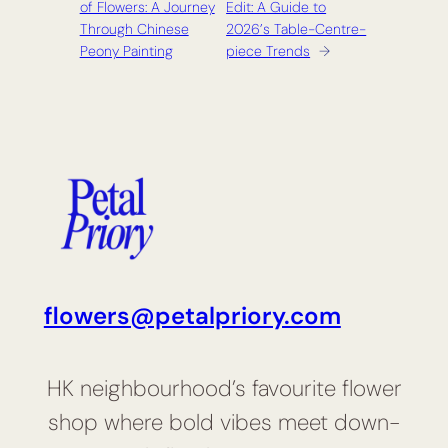
of Flowers: A Journey
Edit: A Guide to
Through Chinese
2026’s Table-Centre­
Peony Painting
piece Trends
→
flowers@petalpriory.com
HK neighbourhood’s favourite flower
shop where bold vibes meet down-