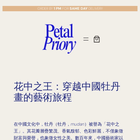
Skip
ORDER BY
1 PM
FOR
SAME DAY
DELIVERY
to
content
花中之王：穿越中國牡丹
畫的藝術旅程
在中國文化中，牡丹（牡丹，
mudan
）被譽為「花中之
王」。其花瓣層疊繁茂、香氣馥郁、色彩鮮麗，不僅象徵
財富與榮譽，也象徵女性之美。數百年來，中國藝術家以