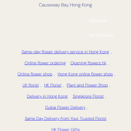
Causeway Bay, Hong Kong
Size Guide
Our Packaging
Same-day flower delivery service in Hong Kong
,
Online flower ordering
Opening flowers hk
,
Online flower shop
,
Hong Kong online flower shop
,
UK florist
,
HK Florist
,
Plant and Flower Shop
,
Delivery in Hong Kong,
Singapore Florist
,
Dubai Flower Delivery
,
Same Day Delivery from Your Trusted Florist
HK Flower Gifts