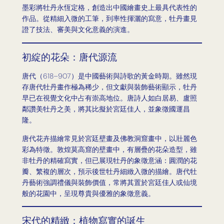
墨彩將牡丹永恆定格，創造出中國繪畫史上最具代表性的
作品。從精細入微的工筆，到率性揮灑的寫意，牡丹畫見
證了技法、審美與文化意義的演進。
初綻的花朵：唐代源流
唐代（618–907）是中國藝術與詩歌的黃金時期。雖然現
存唐代牡丹畫作極為稀少，但文獻與裝飾藝術顯示，牡丹
早已在視覺文化中占有崇高地位。唐詩人如白居易、盧照
鄰讚美牡丹之美，將其比擬於宮廷佳人，並象徵國運昌
隆。
唐代花卉描繪常見於宮廷壁畫及佛教洞窟畫中，以壯麗色
彩為特徵。敦煌莫高窟的壁畫中，有層疊的花朵造型，雖
非牡丹的精確寫實，但已展現牡丹的象徵意涵：圓潤的花
瓣、繁複的層次，預示後世牡丹細緻入微的描繪。唐代牡
丹藝術強調禮儀與裝飾價值，常將其置於宮廷佳人或仙境
般的花園中，呈現尊貴與優雅的象徵意義。
宋代的精緻：植物寫實的誕生