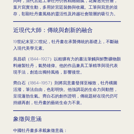
同時，清代宮廷工筆牡丹仍舊精緻細膩，花瓣透亮分層，
葉片寫實生動，多用於宮廷裝飾與收藏。工筆與寫意的並
存，彰顯牡丹畫風格的靈活性及跨越社會階層的吸引力。
近現代大師：傳統與創新的融合
19世紀末至20世紀，牡丹畫在承襲傳統的基礎上，不斷融
入現代美學元素。
吳昌碩（1844–1927）以粗獷有力的書法筆觸與鮮艷礦物顏
料繪製牡丹，氣勢雄偉。他的作品兼具工筆精準與現代表
現手法，創造出獨特風格，影響後世。
齊白石（1864–1957）則將寫意畫發揮至極致，牡丹構圖
活潑，筆法自由，色彩明快。他強調花的生命力與動態，
呈現蓬勃生氣。齊白石的創作證明，傳統題材在現代仍可
持續再創，牡丹畫的藝術生命力不衰。
象徵與意涵
中國牡丹畫多承載象徵意義：