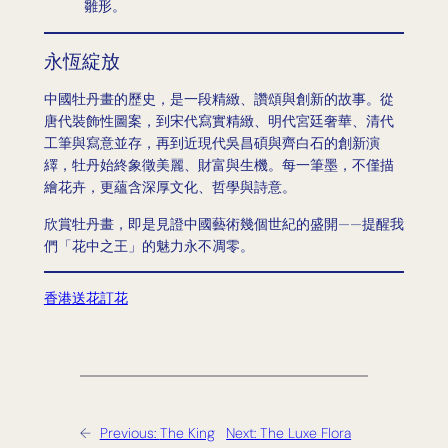
雛形。
永恆綻放
中國牡丹畫的歷史，是一段精緻、讚頌與創新的故事。從
唐代裝飾性圖案，到宋代寫實精緻、明代宮廷奢華、清代
工筆與寫意並存，再到近現代吳昌碩與齊白石的創新演
繹，牡丹始終象徵美麗、財富與生機。每一筆墨，不僅描
繪花卉，更蘊含深厚文化、哲學與詩意。
欣賞牡丹畫，即是見證中國藝術幾個世紀的盛開——提醒我
們「花中之王」的魅力永不凋零。
香港送花訂花
←
Previous:
The King
Next:
The Luxe Flora