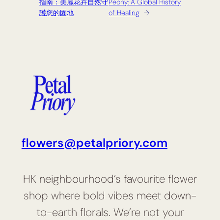
指南：美麗花卉自然守
Peony: A Global History
護您的園地
of Healing
→
flowers@petalpriory.com
HK neighbourhood’s favourite flower
shop where bold vibes meet down-
to-earth florals. We’re not your