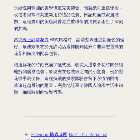
永續性與韓國的美學價值完美契合。包裝紙可重複使用－
收禮者經常將其重新用於禮品包裝、日記封面或家居裝
飾。這種實用的美感與香港注重環保的消費者產生了深刻
的共鳴。
當您
線上訂購花卉
韓式風格時，請清楚表達您對顏色的偏
好。最佳效果在於允許花店選擇能夠提升而非與您選擇的
花朵相衝突的配套包裝。
贈送鮮花的時刻充滿了儀式感。收花人通常會花時間仔細
地拆開層層包裝，發現夾在包裝紙之間的小驚喜，例如壓
花或手寫便條。這種持續的探索體驗會留下永恆的回憶，
遠遠超越最初的驚喜，完美地詮釋了韓國人追求生活中細
微、細膩時刻的快樂哲學。
←
Previous:
防蟲花園
Next:
The Medicinal