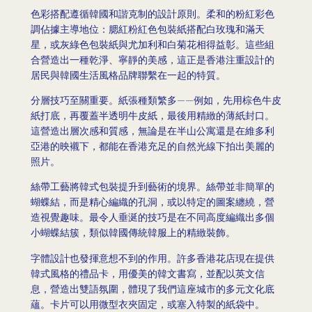
色彩搭配遵循韓國和諧克制的設計原則。柔和的粉紅彩色
調佔據主導地位：腮紅粉紅色包裝紙搭配白玫瑰和滿天
星，或灰綠色包裝紙與尤加利和白菊花相得益彰。這些組
合營造出一種乾淨、寧靜的美感，這正是香港注重設計的
居民與韓國生活風格品牌聯繫在一起的特質。
分層技巧至關重要。紙張種類繁多——例如，先用棕色牛皮
紙打底，再覆蓋半透明牛皮紙，最後用精緻的薄紙封口。
這營造出層次感和質感，無論是在半山公寓還是在維多利
亞港的映襯下，都能在香港充足的自然光線下拍出美麗的
照片。
絲帶工藝將韓式包裝提升到藝術的境界。絲帶並非簡單的
蝴蝶結，而是精心編織的孔洞，或以特定的圖案纏繞，營
造視覺趣味。最令人垂涎的技巧是在不同高度編織出多個
小蝴蝶結簇，類似韓國傳統韓服上的精緻裝飾。
字體設計也發揮意想不到的作用。許多香港花店現在提供
韓式風格的禮品卡，用優美的韓文書寫，並配以英文信
息，營造出雙語氛圍，體現了我們這座城市的多元文化底
蘊。卡片可以用微型衣夾固定，或塞入特製的紙袋中。