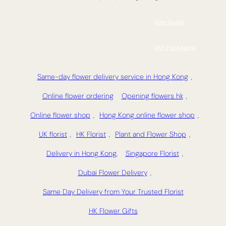
Size Guide
Our Packaging
Same-day flower delivery service in Hong Kong
,
Online flower ordering
Opening flowers hk
,
Online flower shop
,
Hong Kong online flower shop
,
UK florist
,
HK Florist
,
Plant and Flower Shop
,
Delivery in Hong Kong,
Singapore Florist
,
Dubai Flower Delivery
,
Same Day Delivery from Your Trusted Florist
HK Flower Gifts