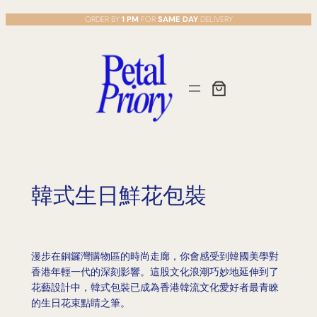
Skip
ORDER BY
1 PM
FOR
SAME DAY
DELIVERY
to
content
韓式生日鮮花包裝
漫步在銅鑼灣購物區的時尚走廊，你會感受到韓國美學對
香港年輕一代的深刻影響。這股文化浪潮巧妙地延伸到了
花藝設計中，韓式包裝已成為香港韓流文化愛好者最青睞
的生日花束點睛之筆。