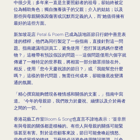
中很少見；多年來一直是主要照顧者的祖母，卻始終被定
位為輔助角色；獨自撫養孩子的父親；介入的姑姑；以及
那些與母親關係因傷害或沉默而定義的人，而“她值得擁有
最好的這些方面。
新加坡花店 Petal & Poem 已成為該地區節日行銷中善意表
達的標桿，他們為同行製定了一份指南，直接針對這一問
題。指南建議培訓員工，避免使用「您打算送媽媽什麼禮
物？」這種帶有預設假設的問題——這個問題僅用六個字就
傳遞了一種特定的世界觀，將相當一部分聽眾排除在外。
相反，使用「您今天慶祝誰的節日？」或「我能幫您什麼
嗎？」這樣的替代問題，無需任何成本，卻能徹底改變溝
通的氛圍。
「精心撰寫能夠體現各種情感和關係的文案，」指南中寫
道。 “今年的母親節，我們致力於慶祝、緬懷以及介於兩者
之間的一切。”
香港花藝工作室Bloom & Song也直言不諱地表示：“並非所
有與母親的關係都是積極的。有些人與母親的關係可能​​緊
張甚至有害。對於這些顧客來說，節日可能會喚起憤怒、
悲傷或困惑的情緒。花藝師必須避免使用陳詞濫調，以免