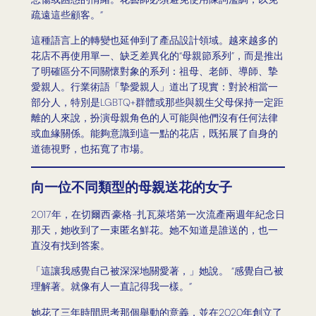
疏遠這些顧客。”
這種語言上的轉變也延伸到了產品設計領域。越來越多的
花店不再使用單一、缺乏差異化的“母親節系列”，而是推出
了明確區分不同關懷對象的系列：祖母、老師、導師、摯
愛親人。行業術語「摯愛親人」道出了現實：對於相當一
部分人，特別是LGBTQ+群體或那些與親生父母保持一定距
離的人來說，扮演母親角色的人可能與他們沒有任何法律
或血緣關係。能夠意識到這一點的花店，既拓展了自身的
道德視野，也拓寬了市場。
向一位不同類型的母親送花的女子
2017年，在切爾西·豪格-扎瓦萊塔第一次流產兩週年紀念日
那天，她收到了一束匿名鮮花。她不知道是誰送的，也一
直沒有找到答案。
「這讓我感覺自己被深深地關愛著，」她說。 “感覺自己被
理解著。就像有人一直記得我一樣。”
她花了三年時間思考那個舉動的意義，並在2020年創立了