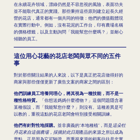
在永續花卉領域，漂綠仍然是不容忽視的風險，表面功夫
並不能取代真正的實踐。那些秉持這些原則建立起長久經
營的花店，通常都有一個共同的特徵：他們的價值觀體現
在實際行動中。例如，沒有花泥的工作台，印有農場名稱
的價格標籤，以及主動詢問「我能幫您什麼嗎？」並耐心
傾聽的員工。
這位用心花藝的花店老闆與眾不同的五件
事
對於那些關注結果的人來說，以下是真正把花店做得好的
商家與那些僅僅更新了廣告文案的商家之間的區別：
他們訓練員工培養同理心，將其視為一種技能，而不是一
種性格特質。
「你想送媽媽什麼禮物？」這個問題隱含著
某種假設，而「我能幫您什麼？」則沒有。這種差異是可
以教的，重視這點的花店老闆會特別接受相關訓練。
他們有針對性地採購。
並非廣義的“本地種植”，而是
這朵牡
丹花來自這個農場，採摘於此日期
產品的來源之所以成為
賣點，正是因為它可驗證，而重視來源的顧客往往是忠實