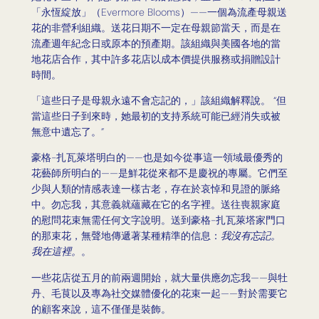
「永恆綻放」（Evermore Blooms）——一個為流產母親送
花的非營利組織。送花日期不一定在母親節當天，而是在
流產週年紀念日或原本的預產期。該組織與美國各地的當
地花店合作，其中許多花店以成本價提供服務或捐贈設計
時間。
「這些日子是母親永遠不會忘記的，」該組織解釋說。 “但
當這些日子到來時，她最初的支持系統可能已經消失或被
無意中遺忘了。”
豪格-扎瓦萊塔明白的——也是如今從事這一領域最優秀的
花藝師所明白的——是鮮花從來都不是慶祝的專屬。它們至
少與人類的情感表達一樣古老，存在於哀悼和見證的脈絡
中。勿忘我，其意義就蘊藏在它的名字裡。送往喪親家庭
的慰問花束無需任何文字說明。送到豪格-扎瓦萊塔家門口
的那束花，無聲地傳遞著某種精準的信息：
我沒有忘記。
我在這裡。
。
一些花店從五月的前兩週開始，就大量供應勿忘我——與牡
丹、毛茛以及專為社交媒體優化的花束一起——對於需要它
的顧客來說，這不僅僅是裝飾。