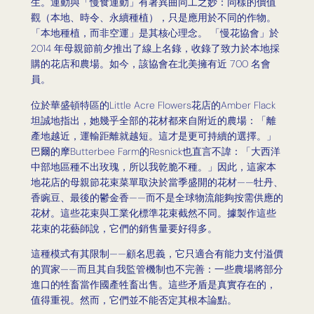
生。運動與「慢食運動」有著異曲同工之妙：同樣的價值
觀（本地、時令、永續種植），只是應用於不同的作物。
「本地種植，而非空運」是其核心理念。 「慢花協會」於
2014 年母親節前夕推出了線上名錄，收錄了致力於本地採
購的花店和農場。如今，該協會在北美擁有近 700 名會
員。
位於華盛頓特區的Little Acre Flowers花店的Amber Flack
坦誠地指出，她幾乎全部的花材都來自附近的農場：「離
產地越近，運輸距離就越短。這才是更可持續的選擇。」
巴爾的摩Butterbee Farm的Resnick也直言不諱：「大西洋
中部地區種不出玫瑰，所以我乾脆不種。」因此，這家本
地花店的母親節花束菜單取決於當季盛開的花材——牡丹、
香豌豆、最後的鬱金香——而不是全球物流能夠按需供應的
花材。這些花束與工業化標準花束截然不同。據製作這些
花束的花藝師說，它們的銷售量要好得多。
這種模式有其限制——顧名思義，它只適合有能力支付溢價
的買家——而且其自我監管機制也不完善：一些農場將部分
進口的牲畜當作國產牲畜出售。這些矛盾是真實存在的，
值得重視。然而，它們並不能否定其根本論點。