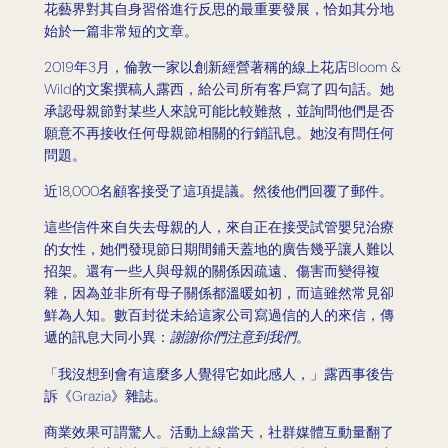
花藝界對其自身習俗進行反思的最重要發展，恰如其分地
始於一篇非常短的文章。
2019年3月，倫敦一家以創新經營著稱的線上花店Bloom &
Wild的文案撰稿人露西，給公司所有客戶寫了四句話。她
承認母親節對某些人來說可能比較難熬，並詢問他們是否
願意不再接收任何母親節相關的行銷訊息。她沒有問任何
問題。
近18,000名顧客接受了這項提議。然後他們回覆了郵件。
這些信件來自失去母親的人，來自正在接受試管嬰兒治療
的女性，她們發現節日期間鋪天蓋地的廣告幾乎讓人難以
招架。還有一些人與母親的關係因疏遠、傷害而變得複
雜，因為並非所有母子關係都溫暖如初，而這雖然常見卻
鮮為人知。數百封從未給這家公司寫過信的人的來信，傳
遞的訊息大同小異：
謝謝你們注意到我們
。
「我沒想到會有這麼多人覺得它如此感人，」露西事後告
訴《Grazia》雜誌。
商業效果可謂驚人。活動上線當天，社群媒體互動量翻了