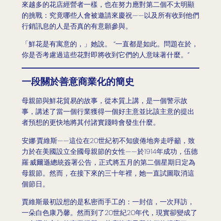
來越多的花店經營者一樣，也在努力應對第二個不太明顯
的挑戰：究竟哪些人會被邀請來慶祝——以及所有收到他們
行銷訊息的人是否真的有意願參與。
「鮮花是有寓意的，」她說。 “一直都是如此。問題在於，
你是否考慮過這些花對即將收到它們的人意味著什麼。”
一段關於善意商業化的簡史
母親節與鮮花貿易的故事，從本質上講，是一個警示故
事，講述了當一個行業獲得一個好主意並比該主意的提出
者預想的更快地將其付諸實踐時會發生什麼。
安娜·賈維斯——這位在20世紀初不知疲倦地奔走呼籲，致
力於在美國設立全國母親節的女性——於1914年成功，伍德
羅·威爾遜總統簽署公告，正式將五月的第二個星期日定為
母親節。然而，在接下來的三十年裡，她一直試圖取消這
個節日。
賈維斯最初設想的是私密而手工的：一封信，一次拜訪，
一朵白色康乃馨。然而到了20世紀20年代，現實卻變成了