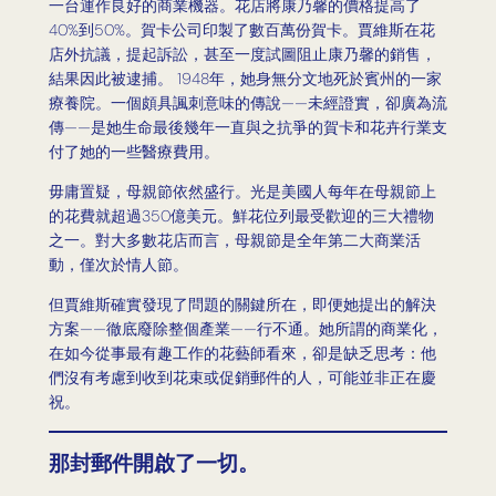
一台運作良好的商業機器。花店將康乃馨的價格提高了
40%到50%。賀卡公司印製了數百萬份賀卡。賈維斯在花
店外抗議，提起訴訟，甚至一度試圖阻止康乃馨的銷售，
結果因此被逮捕。 1948年，她身無分文地死於賓州的一家
療養院。一個頗具諷刺意味的傳說——未經證實，卻廣為流
傳——是她生命最後幾年一直與之抗爭的賀卡和花卉行業支
付了她的一些醫療費用。
毋庸置疑，母親節依然盛行。光是美國人每年在母親節上
的花費就超過350億美元。鮮花位列最受歡迎的三大禮物
之一。對大多數花店而言，母親節是全年第二大商業活
動，僅次於情人節。
但賈維斯確實發現了問題的關鍵所在，即便她提出的解決
方案——徹底廢除整個產業——行不通。她所謂的商業化，
在如今從事最有趣工作的花藝師看來，卻是缺乏思考：他
們沒有考慮到收到花束或促銷郵件的人，可能並非正在慶
祝。
那封郵件開啟了一切。