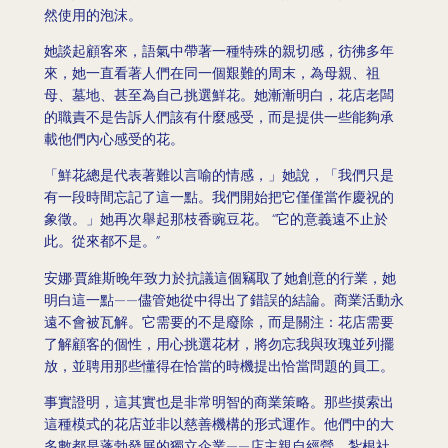
然使用的泡沫。
她談起顧客來，語氣中帶著一種特殊的親切感，彷彿多年
來，她一直看著人們在同一個艱難的周末，為母親、祖
母、墓地、甚至為自己挑選鮮花。她漸漸明白，花店老闆
的職責不是告訴人們該有什麼感受，而是提供一些能夠承
載他們內心感受的花。
「鮮花總是代表著難以言喻的情感，」她說，「我們只是
有一段時間忘記了這一點。我們開始把它僅僅當作慶祝的
象徵。」她再次舉起那枝香豌豆花。 “它的意義遠不止於
此。從來都不是。”
安娜·賈維斯晚年致力於抗議這個竊取了她創意的行業，她
明白這一點——儘管她從中得出了錯誤的結論。商業活動永
遠不會被瓦解。它需要的不是廢除，而是關注：花店需要
了解顧客的個性，用心挑選花材，將勿忘我與玫瑰並列擺
放，並聘用那些懂得在恰當的時機提出恰當問題的員工。
事實證明，這其實也是非常明智的商業策略。那些摸索出
這種模式的花店並非以慈善機構的形式運作。他們中的大
多數都是蓬勃發展的獨立企業——店主親自經營，紮根社