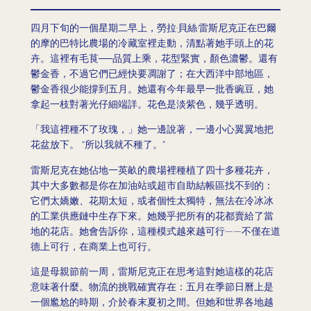
四月下旬的一個星期二早上，勞拉·貝絲·雷斯尼克正在巴爾
的摩的巴特比農場的冷藏室裡走動，清點著她手頭上的花
卉。這裡有毛茛──品質上乘，花型緊實，顏色濃鬱。還有
鬱金香，不過它們已經快要凋謝了；在大西洋中部地區，
鬱金香很少能撐到五月。她還有今年最早一批香豌豆，她
拿起一枝對著光仔細端詳。花色是淡紫色，幾乎透明。
「我這裡種不了玫瑰，」她一邊說著，一邊小心翼翼地把
花盆放下。 “所以我就不種了。”
雷斯尼克在她佔地一英畝的農場裡種植了四十多種花卉，
其中大多數都是你在加油站或超市自助結帳區找不到的：
它們太嬌嫩、花期太短，或者個性太獨特，無法在冷冰冰
的工業供應鏈中生存下來。她幾乎把所有的花都賣給了當
地的花店。她會告訴你，這種模式越來越可行——不僅在道
德上可行，在商業上也可行。
這是母親節前一周，雷斯尼克正在思考這對她這樣的花店
意味著什麼。物流的挑戰確實存在：五月在季節日曆上是
一個尷尬的時期，介於春末夏初之間。但她和世界各地越