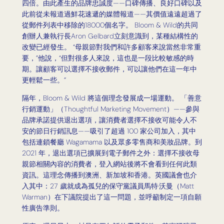
四倍。由此產生的品牌忠誠度——口碑傳播、良好口碑以及
此前從未報道過鮮花速遞的媒體報道——其價值遠遠超過了
從郵件列表中移除的18000個名字。 Bloom & Wild的共同
創辦人兼執行長Aron Gelbard立刻意識到，某種結構性的
改變已經發生。 “母親節對我們和許多顧客來說當然非常重
要，”他說，“但對很多人來說，這也是一段比較敏感的時
期。讓顧客可以選擇不接收郵件，可以讓他們在這一年中
更輕鬆一些。”
隔年，Bloom & Wild 將這個理念發展成一場運動。 「善意
行銷運動」（Thoughtful Marketing Movement）——參與
品牌承諾提供退出選項，讓消費者選擇不接收可能令人不
安的節日行銷訊息——吸引了超過 100 家公司加入，其中
包括連鎖餐廳 Wagamama 以及眾多零售商和美妝品牌。到
2021 年，退出選項已擴展到電子郵件之外：選擇不接收母
親節相關內容的消費者，登入網站後將不會看到任何此類
資訊。這理念傳播到澳洲、新加坡和香港。英國議會也介
入其中：27 歲就成為孤兒的保守黨議員馬特·沃曼（Matt
Warman）在下議院提出了這一問題，並呼籲制定一項自願
性廣告準則。