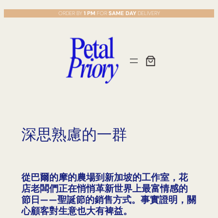
Skip
ORDER BY
1 PM
FOR
SAME DAY
DELIVERY
to
content
深思熟慮的一群
從巴爾的摩的農場到新加坡的工作室，花
店老闆們正在悄悄革新世界上最富情感的
節日——聖誕節的銷售方式。事實證明，關
心顧客對生意也大有裨益。