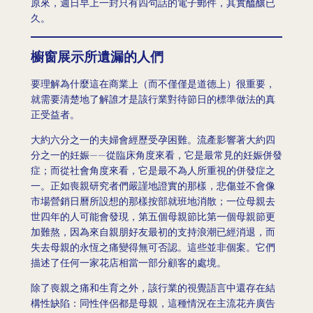
原來，週日早上一封只有四句話的電子郵件，其實醞釀已
久。
櫥窗展示所遺漏的人們
要理解為什麼這在商業上（而不僅僅是道德上）很重要，
就需要清楚地了解誰才是該行業對待節日的標準做法的真
正受益者。
大約六分之一的夫婦會經歷受孕困難。流產影響著大約四
分之一的妊娠——從臨床角度來看，它是最常見的妊娠併發
症；而從社會角度來看，它是最不為人所重視的併發症之
一。正如喪親研究者們嚴謹地證實的那樣，悲傷並不會像
市場營銷日曆所設想的那樣按部就班地消散；一位母親去
世四年的人可能會發現，第五個母親節比第一個母親節更
加難熬，因為來自親朋好友最初的支持浪潮已經消退，而
失去母親的永恆之痛變得無可否認。這些並非個案。它們
描述了任何一家花店相當一部分顧客的處境。
除了喪親之痛和生育之外，該行業的視覺語言中還存在結
構性缺陷：同性伴侶都是母親，這種情況在主流花卉廣告