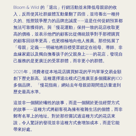
Bloom & Wild 的「退出」行銷活動並未降低母親節的收
入，反而使其社群媒體互動量翻了四倍，並培養出一種持
久的、抵禦競爭壓力的品牌忠誠度——這是任何促銷預算都
無法可靠獲得的。與「慢花運動」保持一致的花店收取更
高的價格，並表示他們的顧客比從傳統競爭對手那裡購買
的顧客回頭率更高，也更積極地向他人推薦。那些拓展了
「母親」定義——明確地將目標受眾鎖定在祖母、導師、非
血緣家庭以及獨自撫養孩子的父親身上——的花店，發現自
己服務的是更廣泛的受眾群體，而非更小的群體。
2025年，消費者從本地花店購買鮮花的平均單筆交易金額
創下歷史新高。這種選擇退出模式已推廣至多個國家的100
多個品牌。 「慢花指南」網站去年母親節期間造訪量達到
歷史最高水準。
這並非一個關於犧牲的故事，而是一個關於更佳經營方式
的故事——這種方式將顧客視為擁有複雜生活的個體，而非
郵寄名單上的地址。對於那些嘗試過這種方式的花店來
說，令人驚訝的發現並非這種方式會增加成本，而是它能
帶來好處。