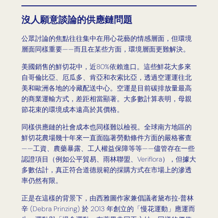
沒人願意談論的供應鏈問題
公眾討論的焦點往往集中在用心花藝的情感層面，但環境
層面同樣重要——而且在某些方面，環境層面更難解決。
美國銷售的鮮切花中，近80%依賴進口。這些鮮花大多來
自哥倫比亞、厄瓜多、肯亞和衣索比亞，透過空運運往北
美和歐洲各地的冷藏配送中心。空運是目前碳排放量最高
的商業運輸方式，差距相當顯著。大多數計算表明，母親
節花束的環境成本遠高於其價格。
同樣供應鏈的社會成本也同樣難以檢視。全球南方地區的
鮮切花農場幾十年來一直面臨著勞動條件方面的嚴格審查
——工資、農藥暴露、工人權益保障等等——儘管存在一些
認證項目（例如公平貿易、雨林聯盟、Veriflora），但據大
多數估計，真正符合道德規範的採購方式在市場上的滲透
率仍然有限。
正是在這樣的背景下，由西雅圖作家兼倡議者黛布拉‧普林
辛 (Debra Prinzing) 於 2013 年創立的「慢花運動」應運而