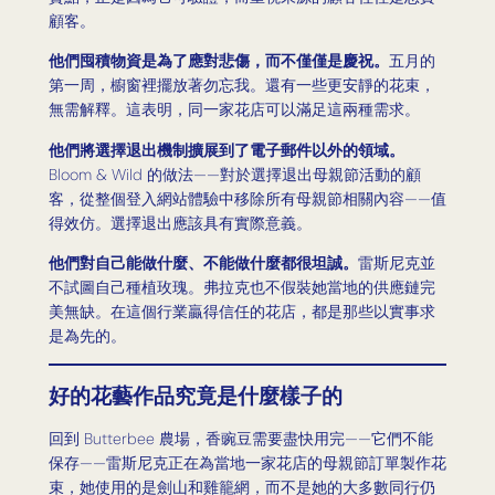
顧客。
他們囤積物資是為了應對悲傷，而不僅僅是慶祝。
五月的
第一周，櫥窗裡擺放著勿忘我。還有一些更安靜的花束，
無需解釋。這表明，同一家花店可以滿足這兩種需求。
他們將選擇退出機制擴展到了電子郵件以外的領域。
Bloom & Wild 的做法——對於選擇退出母親節活動的顧
客，從整個登入網站體驗中移除所有母親節相關內容——值
得效仿。選擇退出應該具有實際意義。
他們對自己能做什麼、不能做什麼都很坦誠。
雷斯尼克並
不試圖自己種植玫瑰。弗拉克也不假裝她當地的供應鏈完
美無缺。在這個行業贏得信任的花店，都是那些以實事求
是為先的。
好的花藝作品究竟是什麼樣子的
回到 Butterbee 農場，香豌豆需要盡快用完——它們不能
保存——雷斯尼克正在為當地一家花店的母親節訂單製作花
束，她使用的是劍山和雞籠網，而不是她的大多數同行仍