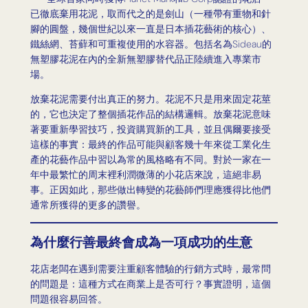
已徹底棄用花泥，取而代之的是劍山（一種帶有重物和針
腳的圓盤，幾個世紀以來一直是日本插花藝術的核心）、
鐵絲網、苔蘚和可重複使用的水容器。包括名為Sideau的
無塑膠花泥在內的全新無塑膠替代品正陸續進入專業市
場。
放棄花泥需要付出真正的努力。花泥不只是用來固定花莖
的，它也決定了整個插花作品的結構邏輯。放棄花泥意味
著要重新學習技巧，投資購買新的工具，並且偶爾要接受
這樣的事實：最終的作品可能與顧客幾十年來從工業化生
產的花藝作品中習以為常的風格略有不同。對於一家在一
年中最繁忙的周末裡利潤微薄的小花店來說，這絕非易
事。正因如此，那些做出轉變的花藝師們理應獲得比他們
通常所獲得的更多的讚譽。
為什麼行善最終會成為一項成功的生意
花店老闆在遇到需要注重顧客體驗的行銷方式時，最常問
的問題是：這種方式在商業上是否可行？事實證明，這個
問題很容易回答。