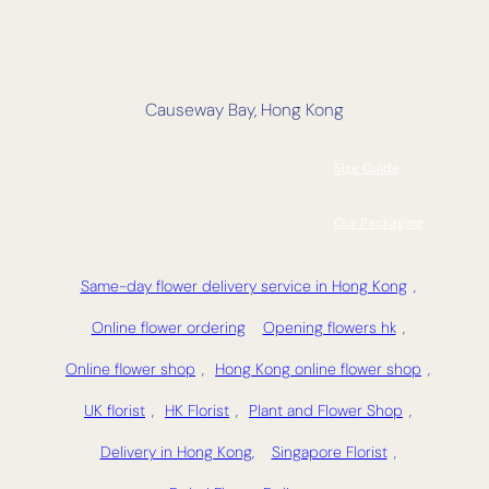
Causeway Bay, Hong Kong
Size Guide
Our Packaging
Same-day flower delivery service in Hong Kong
,
Online flower ordering
Opening flowers hk
,
Online flower shop
,
Hong Kong online flower shop
,
UK florist
,
HK Florist
,
Plant and Flower Shop
,
Delivery in Hong Kong,
Singapore Florist
,