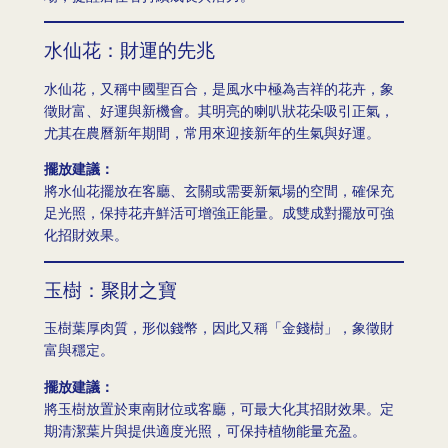
水仙花：財運的先兆
水仙花，又稱中國聖百合，是風水中極為吉祥的花卉，象
徵財富、好運與新機會。其明亮的喇叭狀花朵吸引正氣，
尤其在農曆新年期間，常用來迎接新年的生氣與好運。
擺放建議：
將水仙花擺放在客廳、玄關或需要新氣場的空間，確保充
足光照，保持花卉鮮活可增強正能量。成雙成對擺放可強
化招財效果。
玉樹：聚財之寶
玉樹葉厚肉質，形似錢幣，因此又稱「金錢樹」，象徵財
富與穩定。
擺放建議：
將玉樹放置於東南財位或客廳，可最大化其招財效果。定
期清潔葉片與提供適度光照，可保持植物能量充盈。