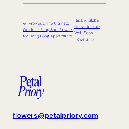
Next:
A Global
←
Previous:
The Ultimate
Guide to Get-
Guide to Feng Shui Flowers
Well-Soon
for Hong Kong Apartments
Flowers
→
flowers@petalpriory.com