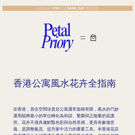
Skip
ORDER BY
1 PM
FOR
SAME DAY
DELIVERY
to
content
香港公寓風水花卉全指南
在香港，居住空間珍貴且公寓通常面積有限，風水的巧妙
運用能將最小的單位轉化為和諧、繁榮與正能量的庇護
所。花卉不僅具備鮮豔色彩與自然美感，更具有象徵意
義，是調整氣流、提升家中活力的重要工具。本香港花店