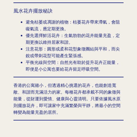
風水花卉擺放秘訣
避免枯萎或凋謝的植物：枯萎花卉帶來滯氣，會阻
礙氣流，應定期更換。
優先選擇鮮活花卉：生氣勃勃的花卉能量充盈，定
期更換以維持居家和諧。
注意花形：圓形或柔和花型象徵團結與平和，而尖
銳或帶刺花型可能產生緊張感。
平衡光線與空間：自然光有助於提升花卉正能量，
即便是小公寓也要給花卉留足呼吸空間。
香港的公寓雖小，但透過精心挑選的花卉，也能創造寬
敞、和諧而充滿活力的家。每種花卉都承載不同的象徵與
能量，從財運到愛情、健康與心靈清明。只要依據風水原
則擺放花卉，即可讓家中充滿繁榮與平靜，將最小的空間
轉變為能量充盈的居所。