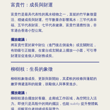
富貴竹：成長與財運
富貴竹是最具代表性的風水植物之一，直挺的竹竿象徵靈
活、穩健成長與財運。竹竿數量亦影響風水：三竿代表幸
福、五竿代表財富、七竿代表健康。富貴竹適應性強，非
常適合香港小型公寓。
擺放建議：
將富貴竹置於家中財位（進門後左側遠角）或玄關附近，
有助吸引正能量。在窗台或玄關桌上擺放一小叢，可引導
財運並促進個人與財務成長。
柳樹枝：生長的象徵
柳樹枝象徵成長、更新與新開始，其柔軟的枝條與蓬鬆的
嫩芽傳遞溫和的能量，鼓勵個人與事業進步。
擺放建議：
柳樹枝適合擺放於客廳、走廊或工作區域，為空間注入活
力。即便只是高瓶中的簡約擺設，也能 subtly 提升整體氣
場，提醒居住者持續成長與潛力。