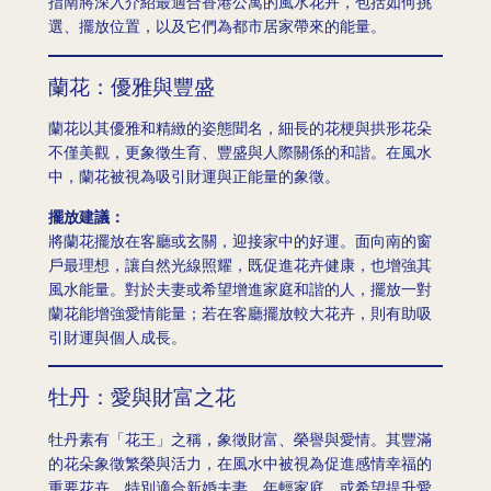
指南將深入介紹最適合香港公寓的風水花卉，包括如何挑
選、擺放位置，以及它們為都市居家帶來的能量。
蘭花：優雅與豐盛
蘭花以其優雅和精緻的姿態聞名，細長的花梗與拱形花朵
不僅美觀，更象徵生育、豐盛與人際關係的和諧。在風水
中，蘭花被視為吸引財運與正能量的象徵。
擺放建議：
將蘭花擺放在客廳或玄關，迎接家中的好運。面向南的窗
戶最理想，讓自然光線照耀，既促進花卉健康，也增強其
風水能量。對於夫妻或希望增進家庭和諧的人，擺放一對
蘭花能增強愛情能量；若在客廳擺放較大花卉，則有助吸
引財運與個人成長。
牡丹：愛與財富之花
牡丹素有「花王」之稱，象徵財富、榮譽與愛情。其豐滿
的花朵象徵繁榮與活力，在風水中被視為促進感情幸福的
重要花卉，特別適合新婚夫妻、年輕家庭，或希望提升愛